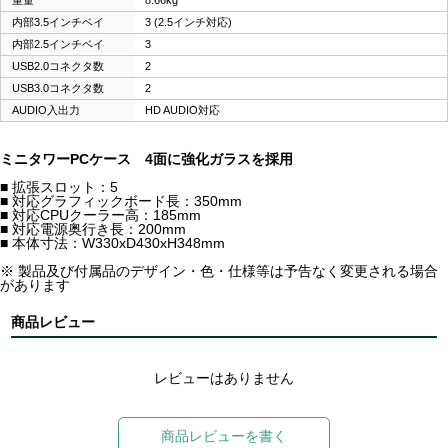
重量
8.66kg
内部3.5インチベイ
3 (2.5インチ対応)
内部2.5インチベイ
3
USB2.0コネクタ数
2
USB3.0コネクタ数
2
AUDIO入出力
HD AUDIO対応
ミニタワーPCケース 4面に強化ガラスを採用
■ 拡張スロット：5
■ 対応グラフィックボード長：350mm
■ 対応CPUクーラー高：185mm
■ 対応電源奥行き長：200mm
■ 本体寸法：W330xD430xH348mm
※ 製品及び付属品のデザイン・色・仕様等は予告なく変更される場合
があります
商品レビュー
レビューはありません
商品レビューを書く