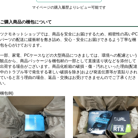
マイページの購入履歴よりレビュー可能です
ご購入商品の梱包について
ツクモネットショップでは、商品を安全にお届けするため、精密性の高いPC
パーツの配送に緩衝材を敷き詰め、安心・安全にお届けできるよう丁寧な梱
包を心がけております。
一部、家電、PCケースなどの大型商品につきましては、環境への配慮という
観点から、商品パッケージを梱包材の一部として直接送り状などを添付して
出荷する場合がございます。商品化粧箱の破損・傷・汚れといった理由(配達
中のトラブル等で発生する著しい破損を除き)および発送伝票等が直貼りされ
ていると言う理由の場合、返品・交換はお受けできませんのでご了承くださ
い。
梱包例)