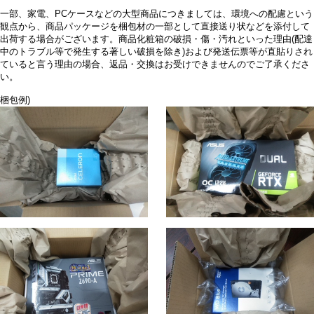
一部、家電、PCケースなどの大型商品につきましては、環境への配慮という
観点から、商品パッケージを梱包材の一部として直接送り状などを添付して
出荷する場合がございます。商品化粧箱の破損・傷・汚れといった理由(配達
中のトラブル等で発生する著しい破損を除き)および発送伝票等が直貼りされ
ていると言う理由の場合、返品・交換はお受けできませんのでご了承くださ
い。
梱包例)