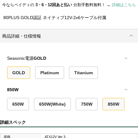
今ならペイディの
3・6・12回あと払い
分割手数料無料！ →
詳細はこちら
80PLUS GOLD認証 ネイティブ12V-2x6ケーブル付属
商品詳細・仕様情報
Seasonic電源
GOLD
GOLD
Platinum
Titanium
850W
650W
650W(White)
750W
850W
8
詳細スペック
規格
ATX12V Ver 3