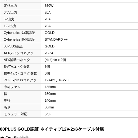
定格出力
850W
3.3V出力
20A
5V出力
20A
12V出力
70A
Cybenetics 効率認証
GOLD
Cybenetics 静音認証
STANDARD ++
80PLUS認証
GOLD
ATXメインコネクタ
20/24
ATX補助コネクタ
(4+4)pin x 2個
S-ATAコネクタ数
8個
標準4ピン コネクタ数
3個
PCI-Expressコネクタ
12+4x1、6+2x3
冷却ファン
135mm
幅
150mm
奥行
140mm
高さ
86mm
モジュラー対応
フル
80PLUS GOLD認証 ネイティブ12V-2x6ケーブル付属
★ OptiSink設計