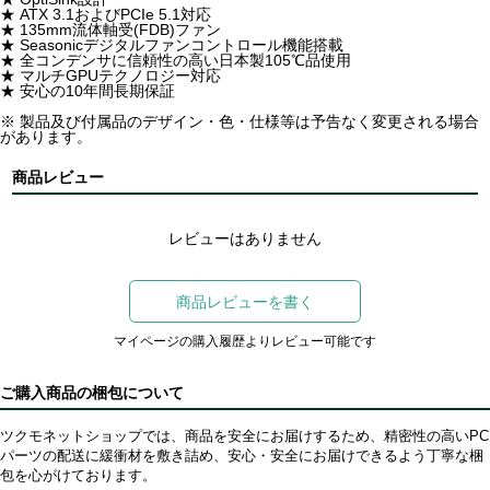
★ ATX 3.1およびPCIe 5.1対応
★ 135mm流体軸受(FDB)ファン
★ Seasonicデジタルファンコントロール機能搭載
★ 全コンデンサに信頼性の高い日本製105℃品使用
★ マルチGPUテクノロジー対応
★ 安心の10年間長期保証
※ 製品及び付属品のデザイン・色・仕様等は予告なく変更される場合
があります。
商品レビュー
レビューはありません
商品レビューを書く
マイページの購入履歴よりレビュー可能です
ご購入商品の梱包について
ツクモネットショップでは、商品を安全にお届けするため、精密性の高いPC
パーツの配送に緩衝材を敷き詰め、安心・安全にお届けできるよう丁寧な梱
包を心がけております。