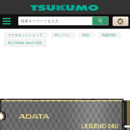
ツクモネットショップ
PCパーツ
SSD
内蔵SSD
M.2 NVMe Gen4 SSD