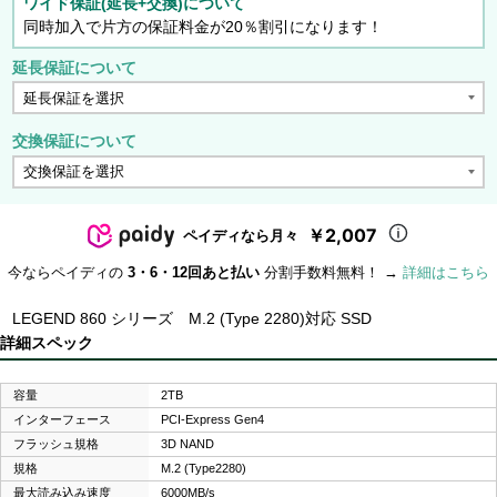
ワイド保証(延長+交換)について
同時加入で片方の保証料金が20％割引になります！
延長保証について
交換保証について
￥2,007
ペイディなら月々
今ならペイディの
3・6・12回あと払い
分割手数料無料！ →
詳細はこちら
LEGEND 860 シリーズ M.2 (Type 2280)対応 SSD
詳細スペック
容量
2TB
インターフェース
PCI-Express Gen4
フラッシュ規格
3D NAND
規格
M.2 (Type2280)
最大読み込み速度
6000MB/s