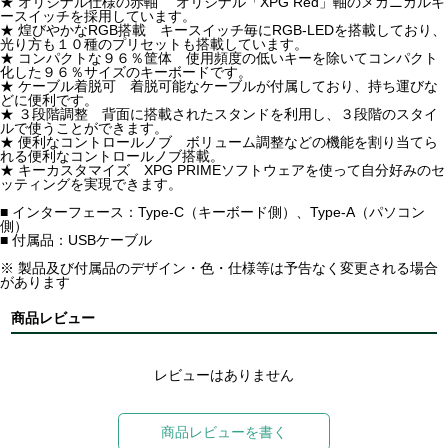
★ オリジナル仕様の赤軸 オリジナル「XPG Red」軸のメカニカルキ
ースイッチを採用しています。
★ 煌びやかなRGB搭載 キースイッチ毎にRGB-LEDを搭載しており、
光り方も１０種のプリセットも搭載しています。
★ コンパクトな９６％筐体 使用頻度の低いキーを除いてコンパクト
化した９６％サイズのキーボードです。
★ ケーブル着脱可 着脱可能なケーブルが付属しており、持ち運びな
どに便利です。
★ ３段階調整 背面に搭載されたスタンドを利用し、３段階のスタイ
ルで使うことができます。
★ 便利なコントロールノブ ボリューム調整などの機能を割り当てら
れる便利なコントロールノブ搭載。
★ キーカスタマイズ XPG PRIMEソフトウェアを使って自分好みのセ
ッティングを実現できます。
■ インターフェース：Type-C（キーボード側）、Type-A（パソコン
側）
■ 付属品：USBケーブル
※ 製品及び付属品のデザイン・色・仕様等は予告なく変更される場合
があります
商品レビュー
レビューはありません
商品レビューを書く