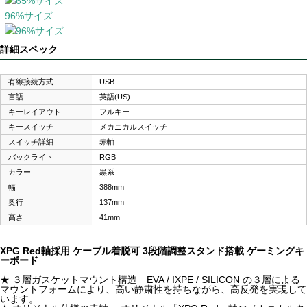
96%サイズ
詳細スペック
有線接続方式
USB
言語
英語(US)
キーレイアウト
フルキー
キースイッチ
メカニカルスイッチ
スイッチ詳細
赤軸
バックライト
RGB
カラー
黒系
幅
388mm
奥行
137mm
高さ
41mm
XPG Red軸採用 ケーブル着脱可 3段階調整スタンド搭載 ゲーミングキ
ーボード
★ ３層ガスケットマウント構造 EVA / IXPE / SILICON の３層による
マウントフォームにより、高い静粛性を持ちながら、高反発を実現して
います。