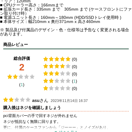
・リア：120mm
■ CPUクーラー高さ：166mmまで
■ 拡張カード長さ：335mm まで 305mm まで (ケースフロントにファ
ン取り付け時）
■ 電源ユニット長さ：160mm～180mm (HDD/SSDトレイ使用時 )
■ 本体サイズ：幅210mm x 奥行371mm x 高さ460mm
※ 製品及び付属品のデザイン・色・仕様等は予告なく変更される場合
があります。
商品レビュー
総合評価
(0)
2
(0)
(0)
(
1
)
(
1
)
(0)
asu
さん
2023年11月14日 16:37
購入後はネジを確認しましょう
pci背面カバーの手で回すネジが外れません
ネジが抵抗なく無限に回ります。
更に、付属のケースファンから「ジーーー」とノイズがあり、