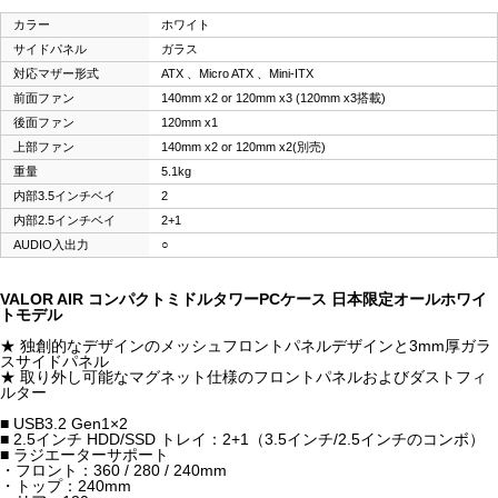
カラー
ホワイト
サイドパネル
ガラス
対応マザー形式
ATX 、Micro ATX 、Mini-ITX
前面ファン
140mm x2 or 120mm x3 (120mm x3搭載)
後面ファン
120mm x1
上部ファン
140mm x2 or 120mm x2(別売)
重量
5.1kg
内部3.5インチベイ
2
内部2.5インチベイ
2+1
AUDIO入出力
○
VALOR AIR コンパクトミドルタワーPCケース 日本限定オールホワイ
トモデル
★ 独創的なデザインのメッシュフロントパネルデザインと3mm厚ガラ
スサイドパネル
★ 取り外し可能なマグネット仕様のフロントパネルおよびダストフィ
ルター
■ USB3.2 Gen1×2
■ 2.5インチ HDD/SSD トレイ：2+1（3.5インチ/2.5インチのコンボ）
■ ラジエーターサポート
・フロント：360 / 280 / 240mm
・トップ：240mm