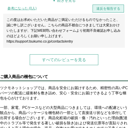
使用していて不快です。
しかし、ケースのデザインはとても良いと思います
参考になった (0人)
違反を報告する
追記です。
初期不良の問い合わせをすると迅速に対応してくださり、
この度はお求めいただいた商品がご満足いただけるものでなかったこと、
数日で新しい商品が届きました。ありがとうございます。
誠に申し訳ございません。こちらの商品不都合につきましては大変おかけ
ところが、初期不良と同じ箇所のネジが金属がちぎれる一歩手前まで固
いたしますが、下記WEB問い合わせフォームより初期不良確認お申し込み
く締めており、金属が大きく変形していました。
のほどよろしくお願い申し上げます。
また、強化ガラスに貼ってあるフィルムが傷ついて破れていたり、
https://support.tsukumo.co.jp/contacts/entry
前面ファンのダストフィルターに溶剤で溶けたような白い汚れがあった
りと品質管理のレベルが少し低いと感じました。
しかし、新しく届いた商品のケースファンからは、変なノイズは、無
すべてのレビューを見る
く、静かです。また、相変わらずケースのデザインはとても良いので購
入して良かったと思います。
ご購入商品の梱包について
ツクモネットショップでは、商品を安全にお届けするため、精密性の高いPC
パーツの配送に緩衝材を敷き詰め、安心・安全にお届けできるよう丁寧な梱
包を心がけております。
一部、家電、PCケースなどの大型商品につきましては、環境への配慮という
観点から、商品パッケージを梱包材の一部として直接送り状などを添付して
出荷する場合がございます。商品化粧箱の破損・傷・汚れといった理由(配達
中のトラブル等で発生する著しい破損を除き)および発送伝票等が直貼りされ