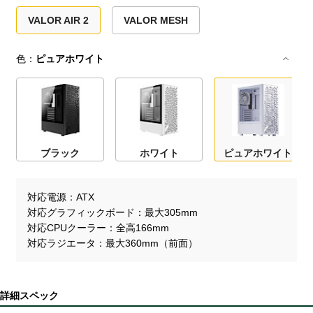
VALOR AIR 2
VALOR MESH
色：
ピュアホワイト
ブラック
ホワイト
ピュアホワイト
対応電源
ATX
対応グラフィックボード
最大305mm
対応CPUクーラー
全高166mm
対応ラジエータ
最大360mm（前面）
詳細スペック