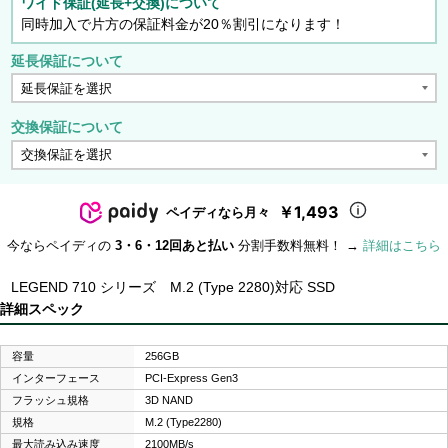
ワイド保証(延長+交換)について
同時加入で片方の保証料金が20％割引になります！
延長保証について
交換保証について
￥1,493
ペイディなら月々
今ならペイディの
3・6・12回あと払い
分割手数料無料！ →
詳細はこちら
LEGEND 710 シリーズ M.2 (Type 2280)対応 SSD
詳細スペック
容量
256GB
インターフェース
PCI-Express Gen3
フラッシュ規格
3D NAND
規格
M.2 (Type2280)
最大読み込み速度
2100MB/s