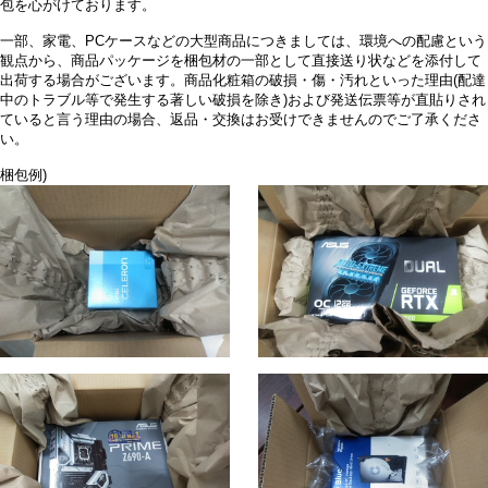
包を心がけております。
一部、家電、PCケースなどの大型商品につきましては、環境への配慮という
観点から、商品パッケージを梱包材の一部として直接送り状などを添付して
出荷する場合がございます。商品化粧箱の破損・傷・汚れといった理由(配達
中のトラブル等で発生する著しい破損を除き)および発送伝票等が直貼りされ
ていると言う理由の場合、返品・交換はお受けできませんのでご了承くださ
い。
梱包例)