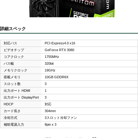
詳細スペック
対応バス
PCI-Express4.0 x16
ビデオチップ
GeForce RTX 3080
コアクロック
1755MHz
バス幅
320bit
メモリクロック
19GHz
搭載メモリ
10GB GDDR6X
スロット数
3
出力ポート HDMI
1
出力ポート DisplayPort
3
HDCP
対応
カード長さ
304mm
冷却方式
3スロット冷却ファン
補助電源入力
8pin x 3