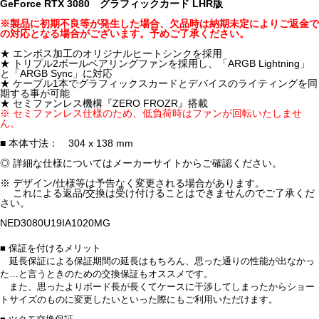
GeForce RTX 3080 グラフィックカード LHR版
※製品に初期不良等が発生した場合、欠品時は納期未定によりご返金で
の対応となる場合がございます。予めご了承ください。
★ エンボス加工のオリジナルヒートシンクを採用
★ トリプル2ボールベアリングファンを採用し、「ARGB Lightning」
と「ARGB Sync」に対応
★ ケーブル1本でグラフィックスカードとデバイスのライティングを同
期する事が可能
★ セミファンレス機構『ZERO FROZR』搭載
※ セミファンレス仕様のため、低負荷時はファンが回転いたしませ
ん。
■ 本体寸法： 304 x 138 mm
◎ 詳細な仕様についてはメーカーサイトからご確認ください。
※ デザイン/仕様等は予告なく変更される場合があります。
これによる返品/交換は受け付けることはできませんのでご了承くだ
さい。
NED3080U19IA1020MG
■ 保証を付けるメリット
延長保証による保証期間の延長はもちろん、思った通りの性能が出なかっ
た…と言うときのための交換保証もオススメです。
また、思ったよりボード長が長くてケースに干渉してしまったからショー
トサイズのものに変更したいといった際にもご利用いただけます。