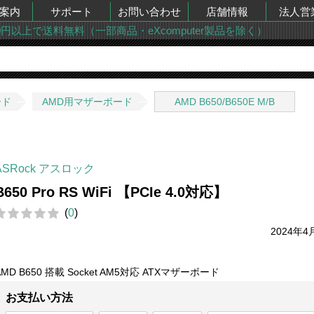
案内
サポート
お問い合わせ
店舗情報
法人営
00円以上で送料無料（一部商品・eXcomputer製品を除く）
ード
AMD用マザーボード
AMD B650/B650E M/B
ASRock アスロック
B650 Pro RS WiFi 【PCIe 4.0対応】
(
0
)
2024年4
AMD B650 搭載 Socket AM5対応 ATXマザーボード
お支払い方法