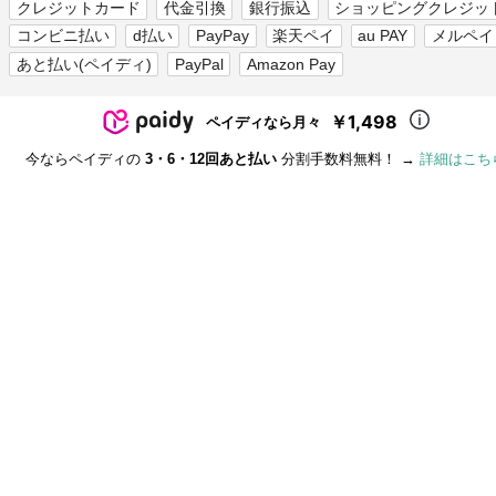
クレジットカード
代金引換
銀行振込
ショッピングクレジッ
コンビニ払い
d払い
PayPay
楽天ペイ
au PAY
メルペイ
あと払い(ペイディ)
PayPal
Amazon Pay
￥1,498
ペイディなら月々
今ならペイディの
3・6・12回あと払い
分割手数料無料！ →
詳細はこち