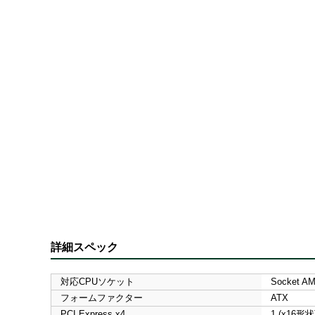
詳細スペック
対応CPUソケット
Socket A
フォームファクター
ATX
PCI Express x4
1 (x16形状