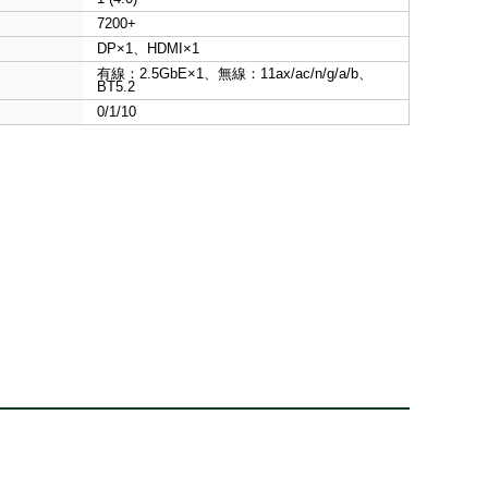
7200+
DP×1、HDMI×1
有線：2.5GbE×1、無線：11ax/ac/n/g/a/b、
BT5.2
0/1/10