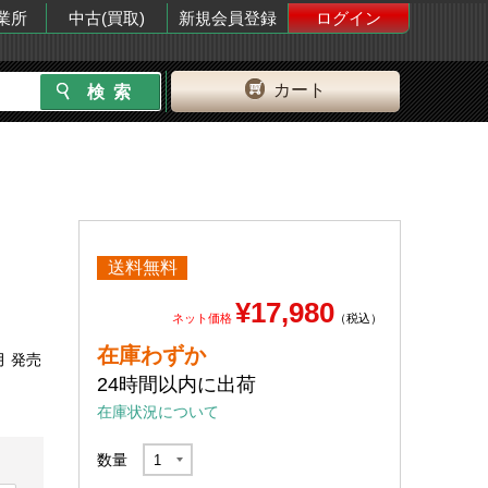
業所
中古(買取)
新規会員登録
ログイン
カート
送料無料
¥17,980
ネット価格
（税込）
在庫わずか
月 発売
24時間以内に出荷
在庫状況について
数量