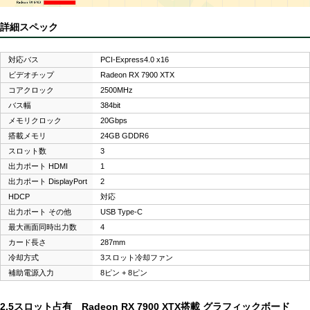
詳細スペック
対応バス
PCI-Express4.0 x16
ビデオチップ
Radeon RX 7900 XTX
コアクロック
2500MHz
バス幅
384bit
メモリクロック
20Gbps
搭載メモリ
24GB GDDR6
スロット数
3
出力ポート HDMI
1
出力ポート DisplayPort
2
HDCP
対応
出力ポート その他
USB Type-C
最大画面同時出力数
4
カード長さ
287mm
冷却方式
3スロット冷却ファン
補助電源入力
8ピン + 8ピン
2.5スロット占有 Radeon RX 7900 XTX搭載 グラフィックボード