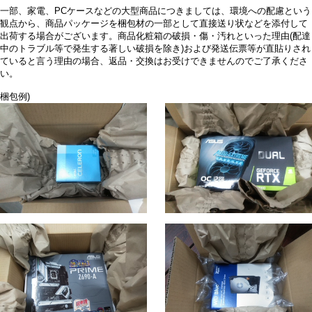
一部、家電、PCケースなどの大型商品につきましては、環境への配慮という
観点から、商品パッケージを梱包材の一部として直接送り状などを添付して
出荷する場合がございます。商品化粧箱の破損・傷・汚れといった理由(配達
中のトラブル等で発生する著しい破損を除き)および発送伝票等が直貼りされ
ていると言う理由の場合、返品・交換はお受けできませんのでご了承くださ
い。
梱包例)