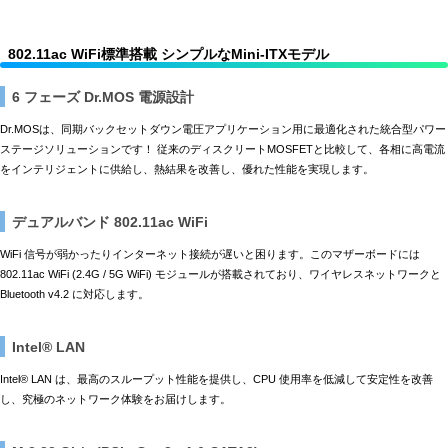
802.11ac WiFi標準搭載 シンプルなMini-ITXモデル
6 フェーズ Dr.MOS 電源設計
Dr.MOSは、同期バックセットダウン電圧アプリケーション用に最適化された統合型パワー
ステージソリューションです！ 従来のディスクリートMOSFETと比較して、各相に高電流
をインテリジェントに供給し、熱結果を改善し、優れた性能を実現します。
デュアルバンド 802.11ac WiFi
WiFi 信号が弱かったりインターネット接続が遅いと困ります。このマザーボードには
802.11ac WiFi (2.4G / 5G WiFi) モジュールが搭載されており、ワイヤレスネットワークと
Bluetooth v4.2 に対応します。
Intel® LAN
Intel® LAN は、最高のスループット性能を提供し、CPU 使用率を低減して安定性を改善
し、究極のネットワーク体験をお届けします。