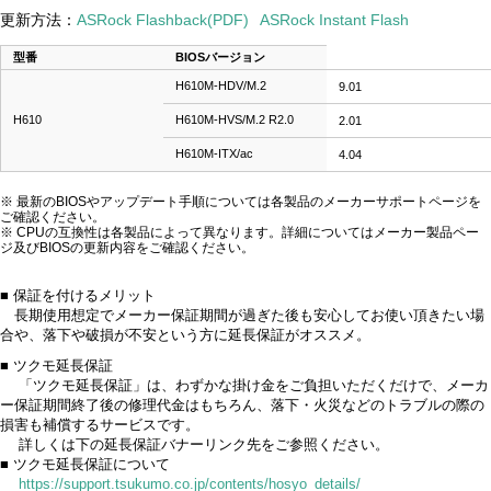
更新方法：
ASRock Flashback(PDF)
ASRock Instant Flash
型番
BIOSバージョン
H610M-HDV/M.2
9.01
H610
H610M-HVS/M.2 R2.0
2.01
H610M-ITX/ac
4.04
※ 最新のBIOSやアップデート手順については各製品のメーカーサポートページを
ご確認ください。
※ CPUの互換性は各製品によって異なります。詳細についてはメーカー製品ペー
ジ及びBIOSの更新内容をご確認ください。
■ 保証を付けるメリット
長期使用想定でメーカー保証期間が過ぎた後も安心してお使い頂きたい場
合や、落下や破損が不安という方に延長保証がオススメ。
■ ツクモ延長保証
「ツクモ延長保証」は、わずかな掛け金をご負担いただくだけで、メーカ
ー保証期間終了後の修理代金はもちろん、落下・火災などのトラブルの際の
損害も補償するサービスです。
詳しくは下の延長保証バナーリンク先をご参照ください。
■ ツクモ延長保証について
https://support.tsukumo.co.jp/contents/hosyo_details/