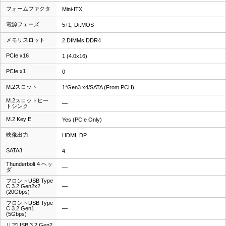
フォームファクタ
Mini-ITX
電源フェーズ
5+1, Dr.MOS
メモリスロット
2 DIMMs DDR4
PCIe x16
1 (4.0x16)
PCIe x1
0
M.2スロット
1*Gen3 x4/SATA (From PCH)
M.2スロットヒー
―
トシンク
M.2 Key E
Yes (PCIe Only)
映像出力
HDMI, DP
SATA3
4
Thunderbolt 4 ヘッ
―
ダ
フロントUSB Type
C 3.2 Gen2x2
―
(20Gbps)
フロントUSB Type
C 3.2 Gen1
―
(5Gbps)
リアUSB 3.2 Gen2