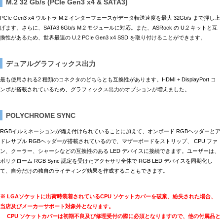
M.2 32 Gb/s (PCIe Gen3 x4 & SATA3)
PCIe Gen3 x4 ウルトラ M.2 インターフェースがデータ転送速度を最大 32Gb/s まで押し上
げます。さらに、SATA3 6Gb/s M.2 モジュールに対応。また、ASRock の U.2 キットと互
換性があるため、世界最速の U.2 PCIe Gen3 x4 SSD を取り付けることができます。
デュアルグラフィックス出力
最も使用される2 種類のコネクタのどちらとも互換性があります。HDMI + DisplayPort コ
ンボが搭載されているため、グラフィックス出力のオプションが増えました。
POLYCHROME SYNC
RGBイルミネーションが備え付けられていることに加えて、オンボード RGBヘッダーとア
ドレサブル RGBヘッダーが搭載されているので、マザーボードをストリップ、 CPU ファ
ン、クーラー、シャーシなどの互換性のある LED デバイスに接続できます。ユーザーは、
ポリクローム RGB Sync 認定を受けたアクセサリ全体で RGB LED デバイスを同期化し
て、自分だけの独自のライティング効果を作成することもできます。
※ LGAソケットに出荷時装着されているCPU ソケットカバーを破棄、紛失された場合、
当店及びメーカーサポート対象外となります。
CPU ソケットカバーは初期不良及び修理受付の際に必須となりますので、他の付属品と