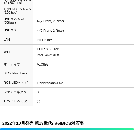
―
x2 (20Gbps)
リアUSB 3.2 Gen2
―
(10Gbps)
USB 3.2 Gen1
4 (2 Front, 2 Rear)
(5Gbps)
USB 2.0
4 (2 Front, 2 Rear)
LAN
Intel I219V
1T1R 802.11ac
WiFi
Intel 9462/3168
オーディオ
ALC897
BIOS Flashback
―
RGB LEDヘッダ
1*Addressable 5V
ファンコネクタ
3
TPM_SPIヘッダ
〇
2022年10月発売 第13世代intelBIOS対応表