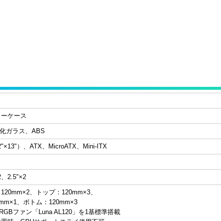
ワーケース
強化ガラス、ABS
"×13"）、ATX、MicroATX、Mini-ITX
×2、2.5"×2
20mm×2、トップ：120mm×3、
mm×1、ボトム：120mm×3
GBファン「Luna AL120」を1基標準搭載