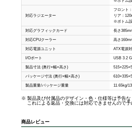
※ボトム設
フロント：
対応ラジエーター
リア：12
※ボトム設
対応グラフィックカード
長さ385
対応CPUクーラー
高さ160
対応電源ユニット
ATX電源
I/Oポート
USB 3.2 
製品寸法 (奥行×幅×高さ)
515×225×
パッケージ寸法 (奥行×幅×高さ)
610×335×
製品重量/パッケージ重量
11.65kg/1
※ 製品及び付属品のデザイン・色・仕様等は予告
これによる返品・交換には対応できませんので予
商品レビュー