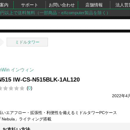
案内
サポート
お問い合わせ
店舗情報
法人営
00円以上で送料無料（一部商品・eXcomputer製品を除く）
ミドルタワー
InWin インウィン
N515 IW-CS-N515BLK-1AL120
(
0
)
2022年4
高いエアフロー・拡張性・利便性を備えるミドルタワーPCケース
「Nebula」ライティング搭載
お支払い方法