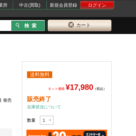
業所
中古(買取)
新規会員登録
ログイン
カート
送料無料
¥17,980
ネット価格
（税込）
販売終了
月 発売
在庫状況について
数量