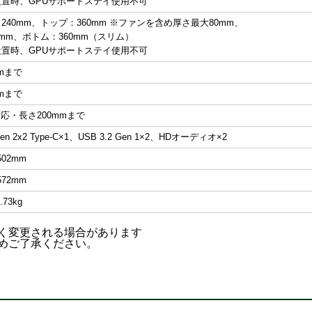
置時、GPUサポートステイ使用不可
240mm、トップ：360mm ※ファンを含め厚さ最大80mm、
0mm、ボトム：360mm（スリム）
置時、GPUサポートステイ使用不可
mmまで
mmまで
対応・長さ200mmまで
Gen 2x2 Type-C×1、USB 3.2 Gen 1×2、HDオーディオ×2
502mm
572mm
3.73kg
なく変更される場合があります
めご了承ください。