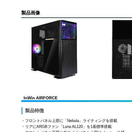
製品画像
InWin AIRFORCE
製品特徴
・フロントパネル上部に「Nebula」ライティングを搭載
・リアにARGBファン「Luna AL120」を1基標準搭載