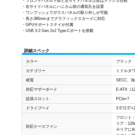
・フロントパネル下部と左サイドパネル上部はメッシュ仕様
・右サイドパネルにハニカム状の通気孔を設置
・ワンプッシュでガラスパネルの取り外しが可能
・長さ385mmまでグラフィックスカードに対応
・GPUサポートステイが付属
・USB 3.2 Gen 2x2 Type-Cポートを搭載
詳細スペック
カラー
ブラック
カテゴリー
ミドルタ
材質
SECC、
対応マザーボード
E-ATX（12
拡張スロット
PCIe×7
ドライブベイ
3.5"/2.5"
フロント：1
リア：120
対応ケースファン
※リアにAR