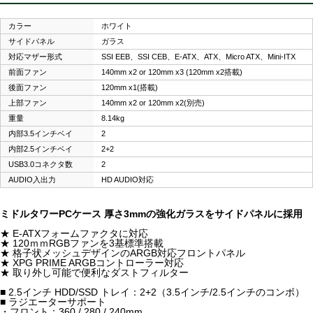
カラー
ホワイト
サイドパネル
ガラス
対応マザー形式
SSI EEB、SSI CEB、E-ATX、ATX、Micro ATX、Mini-ITX
前面ファン
140mm x2 or 120mm x3 (120mm x2搭載)
後面ファン
120mm x1(搭載)
上部ファン
140mm x2 or 120mm x2(別売)
重量
8.14kg
内部3.5インチベイ
2
内部2.5インチベイ
2+2
USB3.0コネクタ数
2
AUDIO入出力
HD AUDIO対応
ミドルタワーPCケース 厚さ3mmの強化ガラスをサイドパネルに採用
★ E-ATXフォームファクタに対応
★ 120ｍｍRGBファンを3基標準搭載
★ 格子状メッシュデザインのARGB対応フロントパネル
★ XPG PRIME ARGBコントローラー対応
★ 取り外し可能で便利なダストフィルター
■ 2.5インチ HDD/SSD トレイ：2+2（3.5インチ/2.5インチのコンボ）
■ ラジエーターサポート
・フロント：360 / 280 / 240mm