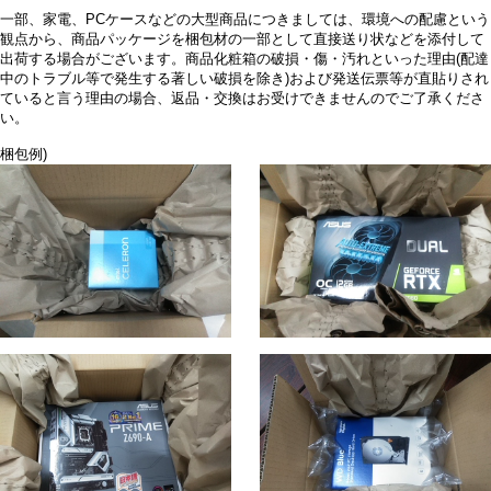
一部、家電、PCケースなどの大型商品につきましては、環境への配慮という
観点から、商品パッケージを梱包材の一部として直接送り状などを添付して
出荷する場合がございます。商品化粧箱の破損・傷・汚れといった理由(配達
中のトラブル等で発生する著しい破損を除き)および発送伝票等が直貼りされ
ていると言う理由の場合、返品・交換はお受けできませんのでご了承くださ
い。
梱包例)