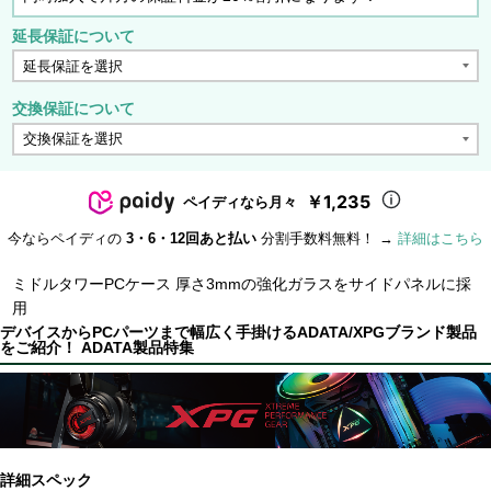
延長保証について
交換保証について
￥1,235
ペイディなら月々
今ならペイディの
3・6・12回あと払い
分割手数料無料！ →
詳細はこちら
ミドルタワーPCケース 厚さ3mmの強化ガラスをサイドパネルに採
用
デバイスからPCパーツまで幅広く手掛けるADATA/XPGブランド製品
をご紹介！ ADATA製品特集
詳細スペック