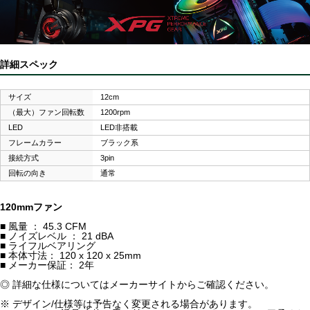
詳細スペック
サイズ
12cm
（最大）ファン回転数
1200rpm
LED
LED非搭載
フレームカラー
ブラック系
接続方式
3pin
回転の向き
通常
120mmファン
■ 風量 ： 45.3 CFM
■ ノイズレベル ： 21 dBA
■ ライフルベアリング
■ 本体寸法： 120 x 120 x 25mm
■ メーカー保証： 2年
◎ 詳細な仕様についてはメーカーサイトからご確認ください。
※ デザイン/仕様等は予告なく変更される場合があります。