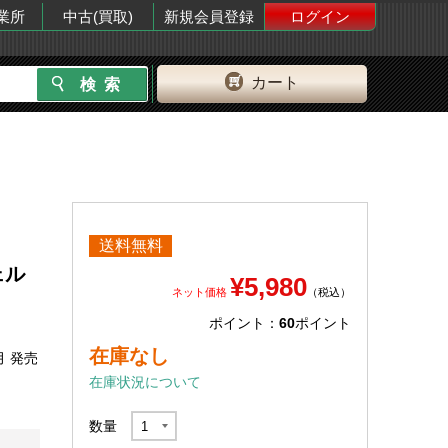
業所
中古(買取)
新規会員登録
ログイン
カート
送料無料
ェル
¥5,980
ネット価格
（税込）
ポイント：
60
ポイント
在庫なし
月 発売
在庫状況について
数量