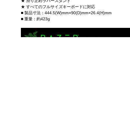
★ 滑り止めラバースタンド
★ すべてのフルサイズキーボードに対応
■ 製品寸法：444.5(W)mm×90(D)mm×26.4(H)mm
■ 重量：約423g
商品レビュー