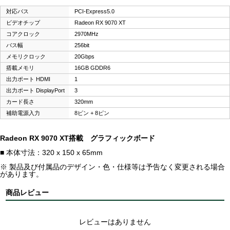
対応バス
PCI-Express5.0
ビデオチップ
Radeon RX 9070 XT
コアクロック
2970MHz
バス幅
256bit
メモリクロック
20Gbps
搭載メモリ
16GB GDDR6
出力ポート HDMI
1
出力ポート DisplayPort
3
カード長さ
320mm
補助電源入力
8ピン + 8ピン
Radeon RX 9070 XT搭載 グラフィックボード
■ 本体寸法：320 x 150 x 65mm
※ 製品及び付属品のデザイン・色・仕様等は予告なく変更される場合
があります。
商品レビュー
レビューはありません