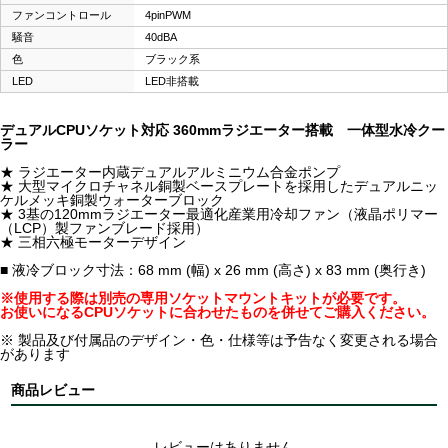
ファンコントロール
4pinPWM
騒音
40dBA
色
ブラック系
LED
LED非搭載
デュアルCPUソケット対応 360mmラジエーター搭載 一体型水冷クー
ラー
★ ラジエーター内蔵デュアルアルミニウム合金ポンプ
★ 大型マイクロチャネル銅製ベースプレートを採用したデュアルニッ
ケルメッキ銅製ウォーターブロック
★ 3基の120mmラジエーター最適化産業用冷却ファン（液晶ポリマー
（LCP）製ファンブレード採用）
★ 三相六極モーターデザイン
■ 液冷ブロック寸法：68 mm (幅) x 26 mm (高さ) x 83 mm (奥行き)
※使用する際は別売の専用ソケットマウントキットが必要です。
お使いになるCPUソケットに合わせたものを併せてご購入ください。
※ 製品及び付属品のデザイン・色・仕様等は予告なく変更される場合
があります
商品レビュー
レビューはありません