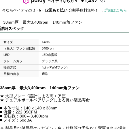
￥1,437
ペイディなら月々
今ならペイディの
3・6・12回あと払い
分割手数料無料！ →
詳細はこちら
38mm厚 最大3,400rpm 140mm角ファン
詳細スペック
サイズ
14cm
（最大）ファン回転数
3400rpm
LED
LED非搭載
フレームカラー
ブラック系
接続方式
4pin (PWMファン)
回転の向き
通常
38mm厚 最大3,400rpm 140mm角ファン
★ 大型ブレード設計による高エア圧
★ デュアルボールベアリングによる長い製品寿命
■ 本体寸法：140 x 140 x 38mm
■ 流量：222.95CFM
■ 回転数：800～3,400rpm
■ ノイズ：50dBA
※ 製品及び付属品のデザイン・色・仕様等は予告なく変更される場合