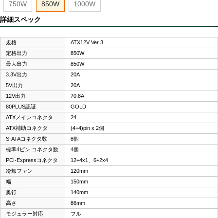
750W
850W
1000W
詳細スペック
規格
ATX12V Ver 3
定格出力
850W
最大出力
850W
3.3V出力
20A
5V出力
20A
12V出力
70.8A
80PLUS認証
GOLD
ATXメインコネクタ
24
ATX補助コネクタ
(4+4)pin x 2個
S-ATAコネクタ数
8個
標準4ピン コネクタ数
4個
PCI-Expressコネクタ
12+4x1、6+2x4
冷却ファン
120mm
幅
150mm
奥行
140mm
高さ
86mm
モジュラー対応
フル