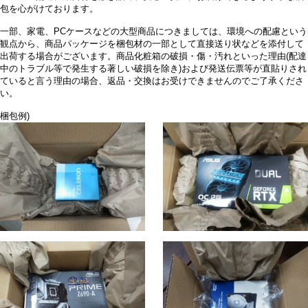
包を心がけております。
一部、家電、PCケースなどの大型商品につきましては、環境への配慮という
観点から、商品パッケージを梱包材の一部として直接送り状などを添付して
出荷する場合がございます。商品化粧箱の破損・傷・汚れといった理由(配達
中のトラブル等で発生する著しい破損を除き)および発送伝票等が直貼りされ
ていると言う理由の場合、返品・交換はお受けできませんのでご了承くださ
い。
梱包例)