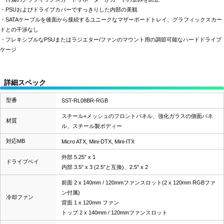
・PSUおよびドライブカバーですっきりした内部の美観
・SATAケーブルを後面から接続するユニークなマザーボードトレイ、グラフィックスカー
ドとの干渉なし
・フレキシブルなPSUまたはラジエター/ファンのマウント用の調節可能なハードドライブ
ケージ
詳細スペック
型番
SST-RL08BR-RGB
スチール+メッシュのフロントパネル、強化ガラスの側面パネ
材質
ル、スチール製ボディー
対応MB
Micro ATX, Mini-DTX, Mini-ITX
外部 5.25” x 1
ドライブベイ
内部 3.5" x 3 (2.5"と互換)、2.5" x 2
前面 2 x 140mm / 120mmファンスロット(2 x 120mm RGBファ
ン付属)
冷却ファン
背面 1 x 120mm ファン
トップ 2 x 140mm / 120mmファンスロット