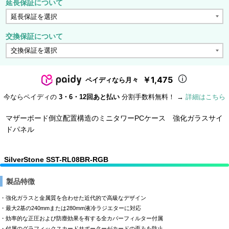
延長保証について
交換保証について
￥1,475
ペイディなら月々
今ならペイディの
3・6・12回あと払い
分割手数料無料！ →
詳細はこちら
マザーボード倒立配置構造のミニタワーPCケース 強化ガラスサイ
ドパネル
SilverStone SST-RL08BR-RGB
製品特徴
・強化ガラスと金属質を合わせた近代的で高級なデザイン
・最大2基の240mmまたは280mm液冷ラジエターに対応
・効率的な正圧および防塵効果を有する全カバーフィルター付属
・付属のグラフィックスカードサポーターがカードの歪みを防止