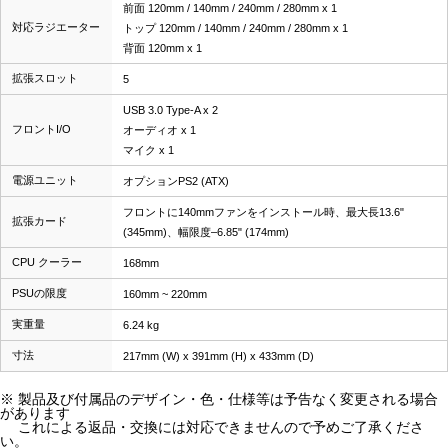
前面 120mm / 140mm / 240mm / 280mm x 1
対応ラジエーター
トップ 120mm / 140mm / 240mm / 280mm x 1
背面 120mm x 1
拡張スロット
5
USB 3.0 Type-A x 2
フロントI/O
オーディオ x 1
マイク x 1
電源ユニット
オプションPS2 (ATX)
フロントに140mmファンをインストール時、最大長13.6"
拡張カード
(345mm)、幅限度–6.85" (174mm)
CPU クーラー
168mm
PSUの限度
160mm ~ 220mm
実重量
6.24 kg
寸法
217mm (W) x 391mm (H) x 433mm (D)
※ 製品及び付属品のデザイン・色・仕様等は予告なく変更される場合
があります
これによる返品・交換には対応できませんので予めご了承くださ
い。