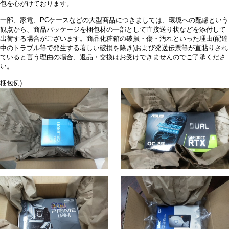
包を心がけております。
一部、家電、PCケースなどの大型商品につきましては、環境への配慮という
観点から、商品パッケージを梱包材の一部として直接送り状などを添付して
出荷する場合がございます。商品化粧箱の破損・傷・汚れといった理由(配達
中のトラブル等で発生する著しい破損を除き)および発送伝票等が直貼りされ
ていると言う理由の場合、返品・交換はお受けできませんのでご了承くださ
い。
梱包例)