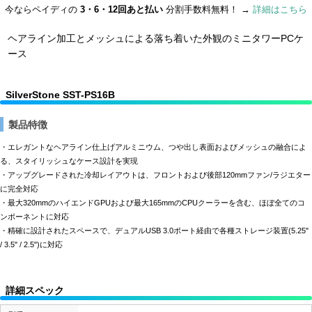
今ならペイディの
3・6・12回あと払い
分割手数料無料！ →
詳細はこちら
ヘアライン加工とメッシュによる落ち着いた外観のミニタワーPCケ
ース
SilverStone SST-PS16B
製品特徴
・エレガントなヘアライン仕上げアルミニウム、つや出し表面およびメッシュの融合によ
る、スタイリッシュなケース設計を実現
・アップグレードされた冷却レイアウトは、フロントおよび後部120mmファン/ラジエター
に完全対応
・最大320mmのハイエンドGPUおよび最大165mmのCPUクーラーを含む、ほぼ全てのコ
ンポーネントに対応
・精確に設計されたスペースで、デュアルUSB 3.0ポート経由で各種ストレージ装置(5.25"
/ 3.5" / 2.5")に対応
詳細スペック