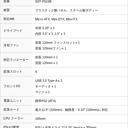
型番
SST-PS16B
材質
プラスチック製パネル、スチール製ボディー
対応MB
Micro-ATX, Mini-DTX, Mini-ITX
外部 5.25" x 1
ドライブベイ
内部 3.5" x 3, 2.5" x 3
前面 120mm ファンスロットx 1
冷却ファン
背面 120mmファンx 1
前面 120mm x 1
対応ラジエーター
背面 120mm x 1
拡張スロット
4
USB 3.0 Type-A x 2
フロントI/O
オーディオ x 1
マイク x 1
電源ユニット
標準PS2 (ATX)
拡張カード
最大12.5" (320mm)、幅限度 – 6.32" (160mm)に対応
CPU クーラー
165mm
PSUの限度
PSU + 光学ドライブ/ 5.25" device = 355mm