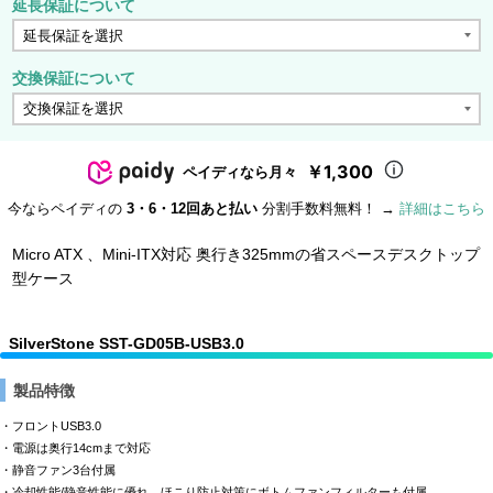
延長保証について
交換保証について
￥1,300
ペイディなら月々
今ならペイディの
3・6・12回あと払い
分割手数料無料！ →
詳細はこちら
Micro ATX 、Mini-ITX対応 奥行き325mmの省スペースデスクトップ
型ケース
SilverStone SST-GD05B-USB3.0
製品特徴
・フロントUSB3.0
・電源は奥行14cmまで対応
・静音ファン3台付属
・冷却性能/静音性能に優れ、ほこり防止対策にボトムファンフィルターも付属