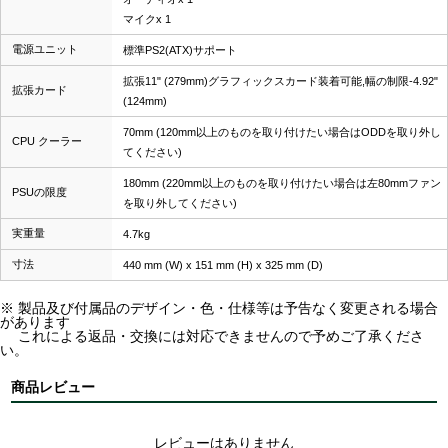
マイクx 1
電源ユニット
標準PS2(ATX)サポート
拡張11" (279mm)グラフィックスカード装着可能,幅の制限-4.92"
拡張カード
(124mm)
70mm (120mm以上のものを取り付けたい場合はODDを取り外し
CPU クーラー
てください)
180mm (220mm以上のものを取り付けたい場合は左80mmファン
PSUの限度
を取り外してください)
実重量
4.7kg
寸法
440 mm (W) x 151 mm (H) x 325 mm (D)
※ 製品及び付属品のデザイン・色・仕様等は予告なく変更される場合
があります
これによる返品・交換には対応できませんので予めご了承くださ
い。
商品レビュー
レビューはありません