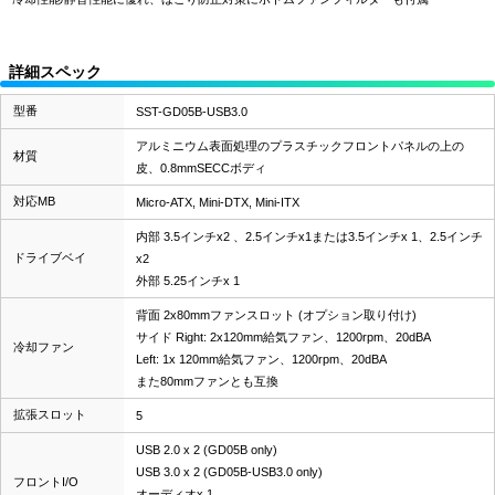
詳細スペック
型番
SST-GD05B-USB3.0
アルミニウム表面処理のプラスチックフロントパネルの上の
材質
皮、0.8mmSECCボディ
対応MB
Micro-ATX, Mini-DTX, Mini-ITX
内部 3.5インチx2 、2.5インチx1または3.5インチx 1、2.5インチ
ドライブベイ
x2
外部 5.25インチx 1
背面 2x80mmファンスロット (オプション取り付け)
サイド Right: 2x120mm給気ファン、1200rpm、20dBA
冷却ファン
Left: 1x 120mm給気ファン、1200rpm、20dBA
また80mmファンとも互換
拡張スロット
5
USB 2.0 x 2 (GD05B only)
USB 3.0 x 2 (GD05B-USB3.0 only)
フロントI/O
オーディオx 1