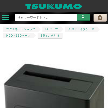
ツクモネットショップ
PCパーツ
外付ドライブケース
HDD・SSDケース
3.5インチ向け