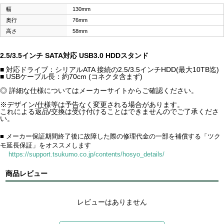
幅
130mm
奥行
76mm
高さ
58mm
2.5/3.5インチ SATA対応 USB3.0 HDDスタンド
■ 対応ドライブ：シリアルATA 接続の2.5/3.5インチHDD(最大10TB迄)
■ USBケーブル長：約70cm (コネクタ含まず)
◎ 詳細な仕様についてはメーカーサイトからご確認ください。
※デザイン/仕様等は予告なく変更される場合があります。
これによる返品/交換は受け付けることはできませんのでご了承くださ
い。
■ メーカー保証期間終了後に故障した際の修理代金の一部を補償する「ツク
モ延長保証」をオススメします
https://support.tsukumo.co.jp/contents/hosyo_details/
商品レビュー
レビューはありません