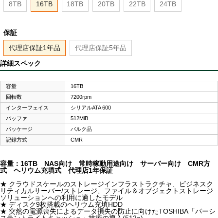
8TB
16TB
18TB
20TB
22TB
24TB
保証
代理店保証1年品
代理店保証5年品
詳細スペック
容量
16TB
回転数
7200rpm
インターフェイス
シリアルATA 600
バッファ
512MiB
パッケージ
バルク品
記録方式
CMR
容量：16TB NAS向け 常時稼動用途向け サーバー向け CMR方
式 ヘリウム充填式 代理店1年保証
★ クラウドスケールのストレージインフラストラクチャ、ビジネスク
リティカルサーバー/ストレージ、ファイル＆オブジェクトストレージ
ソリューションへの利用に適したモデル
★ ディスク9枚搭載のヘリウム充填HDD
★ 突然の電源喪失によるデータ損失の防止に向けたTOSHIBA「パーシ