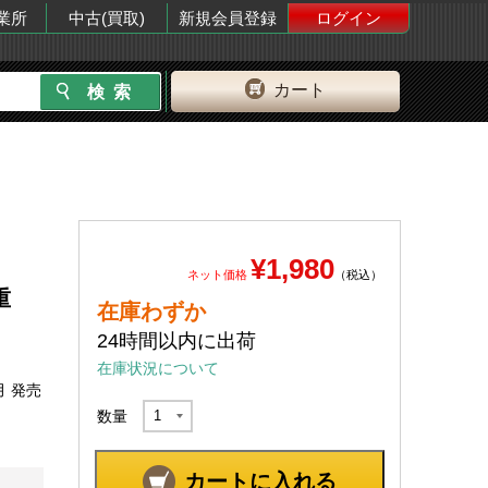
業所
中古(買取)
新規会員登録
ログイン
カート
¥1,980
ネット価格
（税込）
重
在庫わずか
24時間以内に出荷
在庫状況について
月 発売
数量
カートに入れる