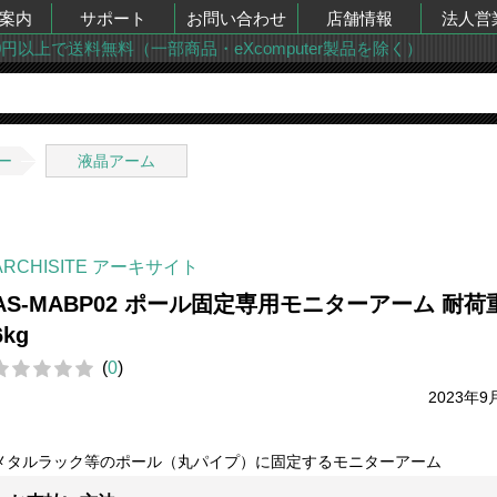
案内
サポート
お問い合わせ
店舗情報
法人営
00円以上で送料無料（一部商品・eXcomputer製品を除く）
ー
液晶アーム
ARCHISITE アーキサイト
AS-MABP02 ポール固定専用モニターアーム 耐荷
6kg
(
0
)
2023年9
メタルラック等のポール（丸パイプ）に固定するモニターアーム