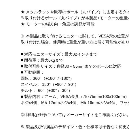
★ メタルラックや既存のポール（丸パイプ）に固定するタ
※取り付けるポール（丸パイプ）が本製品+モニターの重量
★ モニターの縦方向・角度の調節が可能
※ 本製品に取り付けるモニターに関して、VESA穴の位
取り付けた場合、使用時に重量が重い方に傾く可能性があ
■ 対応モニターサイズ：最大32インチまで
■ 耐荷重：最大6kgまで
■ 取付可能サイズ：直径30～55mmまでのポールに対応
■ 可動範囲：
回転：360°（+180° / -180°）
スイベル： 180°（+90° / -90°）
チルト： 60°（+30° / -30°）
■ 製品内容：アーム、VESA金具（75x75mm/100x100
ネジx4個、M5-12mmネジx4個、M5-16mmネジx4個、
◎ 詳細な仕様についてはメーカーサイトをご確認ください
※ 製品及び付属品のデザイン・色・仕様等は予告なく変更