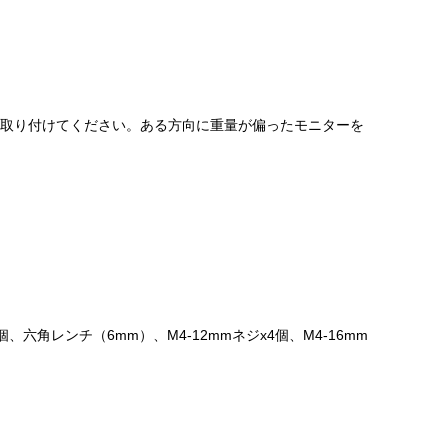
を取り付けてください。ある方向に重量が偏ったモニターを
個、六角レンチ（6mm）、M4-12mmネジx4個、M4-16mm