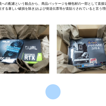
境への配慮という観点から、商品パッケージを梱包材の一部として直接
生する著しい破損を除き)および発送伝票等が直貼りされていると言う