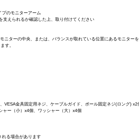
イプのモニターアーム
を支えられるか確認した上、取り付けてください
置がモニターの中央、または、バランスが取れている位置にあるモニター
ります。
mm）、VESA金具固定用ネジ、ケーブルガイド、ポール固定ネジ(ロング) x2
ワッシャー（小）x4個、ワッシャー（大）x4個
。
される場合があります