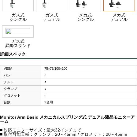
ガス式
ガス式
メカ式
メカ式
シングル
デュアル
シングル
デュアル
ガス式
昇降スタンド
詳細スペック
VESA
75×75/100×100
パン
○
チルト
○
クランプ
○
グロメット
○
台数
2台用
Monitor Arm Basic メカニカルスプリング式 デュアル液晶モニターア
ーム
■ 対応モニターサイズ：最大32インチまで
■ 取付可能天板：クランプ：20～45mm / グロメット：20～45mm