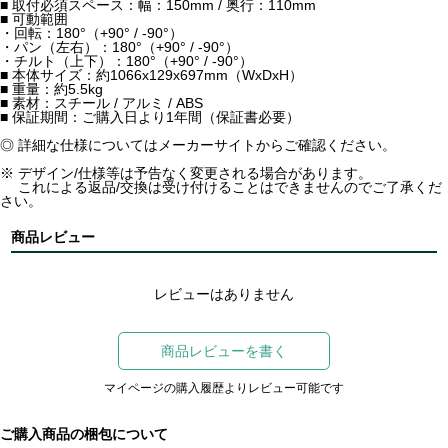
■ 取付必須スペース：幅：150mm / 奥行：110mm
■ 可動範囲
・回転：180°（+90° / -90°）
・パン（左右）：180°（+90° / -90°）
・チルト（上下）：180°（+90° / -90°）
■ 本体サイズ：約1066x129x697mm（WxDxH）
■ 重量：約5.5kg
■ 素材：スチール / アルミ / ABS
■ 保証期間：ご購入日より1年間（保証書必要）
◎ 詳細な仕様についてはメーカーサイトからご確認ください。
※ デザイン/仕様等は予告なく変更される場合があります。
これによる返品/交換は受け付けることはできませんのでご了承くだ
さい。
商品レビュー
レビューはありません
商品レビューを書く
マイページの購入履歴よりレビュー可能です
ご購入商品の梱包について