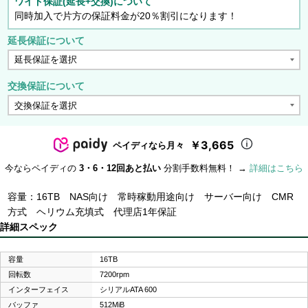
ワイド保証(延長+交換)について
同時加入で片方の保証料金が20％割引になります！
延長保証について
交換保証について
￥3,665
ペイディなら月々
今ならペイディの
3・6・12回あと払い
分割手数料無料！ →
詳細はこちら
容量：16TB NAS向け 常時稼動用途向け サーバー向け CMR
方式 ヘリウム充填式 代理店1年保証
詳細スペック
容量
16TB
回転数
7200rpm
インターフェイス
シリアルATA 600
バッファ
512MiB