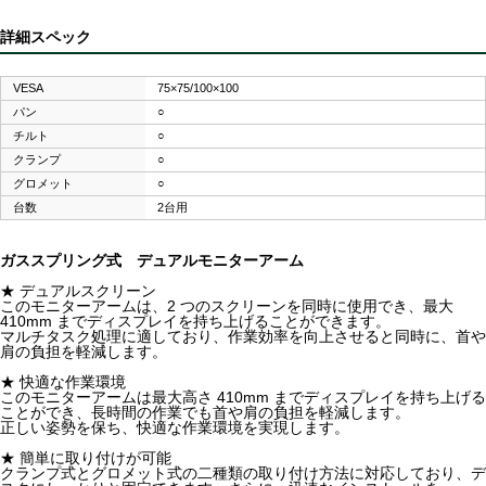
詳細スペック
VESA
75×75/100×100
パン
○
チルト
○
クランプ
○
グロメット
○
台数
2台用
ガススプリング式 デュアルモニターアーム
★ デュアルスクリーン
このモニターアームは、2 つのスクリーンを同時に使用でき、最大
410mm までディスプレイを持ち上げることができます。
マルチタスク処理に適しており、作業効率を向上させると同時に、首や
肩の負担を軽減します。
★ 快適な作業環境
このモニターアームは最大高さ 410mm までディスプレイを持ち上げる
ことができ、長時間の作業でも首や肩の負担を軽減します。
正しい姿勢を保ち、快適な作業環境を実現します。
★ 簡単に取り付けが可能
クランプ式とグロメット式の二種類の取り付け方法に対応しており、デ