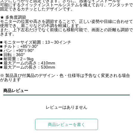
スクにしっかりと固定できます。さらに、迅速なインストールを
可能にするクイックインストールシステムを備えており、ワンタッチで
固定できるカチッとしたデザインです。
★ 多角度調節
モニターの位置や高さを調節することで、正しい姿勢や目線に合わせて
使用でき、肩こりなどの不調を軽減します。
また、上下左右だけでなく前後にも移動可能で、画面との距離も調節で
きます。
■ モニターサイズ範囲：13～30インチ
■ チルト：+85°/-30°
■ パン：+90°/-90°
■ 回転：360°
■ 耐荷重：2～9kg
■ 最大アームの高さ：410mm
■ 最大アームの長さ：530mm
※ 製品及び付属品のデザイン・色・仕様等は予告なく変更される場合
があります
商品レビュー
レビューはありません
商品レビューを書く