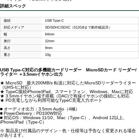
詳細スペック
接続
USB Type-C
対応メディア
SD/SDHC/SDXC（512GBまで動作確認済）
幅
64mm
奥行
22mm
高さ
9mm
重さ
10g
USB Type-C対応の多機能カードリーダー MicroSDカード リーダー/
ライター ＋3.5mmイヤホン出力
★ MicroSD 最大200MB/s 転送に対応したMicroSDリーダーライター
（UHS-Iに対応）
★ TypeC接続iPhone/iPad、スマートフォン、Windows、Macに対応
★ 3.5mmイヤホン端子搭載（DAC)で有線イヤホンの接続にも対応
★ PD充電しながら利用可能なTypeC充電入力ポート
■ オーディオ出力：3.5mm Audio（4極）
■ PowerDelivery：PD100W対応
■ 対応OS：Windows 11/10、Mac（Type-C）、Android 12以上、
iPhone/iPad（Type-C）
※ 製品及び付属品のデザイン・色・仕様等は予告なく変更される場合
があります。