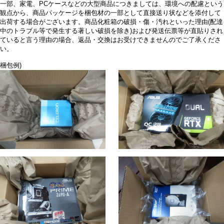
一部、家電、PCケースなどの大型商品につきましては、環境への配慮という
観点から、商品パッケージを梱包材の一部として直接送り状などを添付して
出荷する場合がございます。商品化粧箱の破損・傷・汚れといった理由(配達
中のトラブル等で発生する著しい破損を除き)および発送伝票等が直貼りされ
ていると言う理由の場合、返品・交換はお受けできませんのでご了承くださ
い。
梱包例)