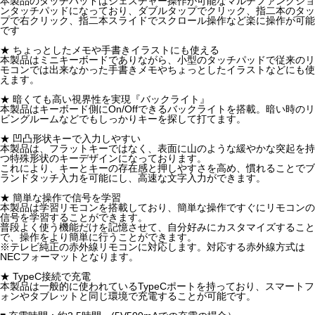
本製品のタッチパッドはジェスチャー操作が可能なマルチファンクショ
ンタッチパッドになっており、ダブルタップでクリック、指二本のタッ
プで右クリック、指二本スライドでスクロール操作など楽に操作が可能
です
★ ちょっとしたメモや手書きイラストにも使える
本製品はミニキーボードでありながら、小型のタッチパッドで従来のリ
モコンでは出来なかった手書きメモやちょっとしたイラストなどにも使
えます。
★ 暗くても高い視界性を実現『バックライト』
本製品はキーボード側にOn/Offできるバックライトを搭載。暗い時のリ
ビングルームなどでもしっかりキーを探して打てます。
★ 凹凸形状キーで入力しやすい
本製品は、フラットキーではなく、表面に山のような緩やかな突起を持
つ特殊形状のキーデザインになっております。
これにより、キーとキーの存在感と押しやすさを高め、慣れることでブ
ランドタッチ入力を可能にし、高速な文字入力ができます。
★ 簡単な操作で信号を学習
本製品は学習リモコンを搭載しており、簡単な操作ですぐにリモコンの
信号を学習することができます。
普段よく使う機能だけを記憶させて、自分好みにカスタマイズすること
で、操作をより簡単に行うことができます。
※テレビ純正の赤外線リモコンに対応します。対応する赤外線方式は
NECフォーマットとなります。
★ TypeC接続で充電
本製品は一般的に使われているTypeCポートを持っており、スマートフ
ォンやタブレットと同じ環境で充電することが可能です。