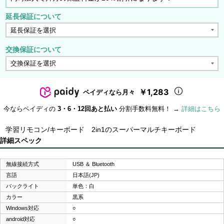
延長保証について
交換保証について
￥1,283
ペイディなら月々
今ならペイディの
3・6・12回あと払い
分割手数料無料！ →
詳細はこちら
学習リモコン/キーボード 2in1のスーパーマルチキーボード
詳細スペック
無線接続方式
USB ＆ Bluetooth
言語
日本語(JP)
バックライト
単色：白
カラー
黒系
Windows対応
○
android対応
○