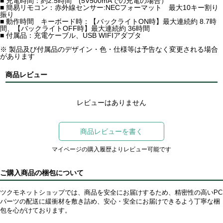
■ 充電時間：約2.5時間 (5V500mAでの充電の場合）
■ 簡易リモコン：赤外線センサー:NECフォーマット 最大10キー割り
振り
■ 動作時間 キーボード時：【バックライトON時】最大連続約 8.7時
間、【バックライトOFF時】最大連続約 36時間
■ 付属品：充電ケーブル、USB WIFIアダプタ
※ 製品及び付属品のデザイン・色・仕様等は予告なく変更される場合
があります
商品レビュー
レビューはありません
商品レビューを書く
マイページの購入履歴よりレビュー可能です
ご購入商品の梱包について
ツクモネットショップでは、商品を安全にお届けするため、精密性の高いPC
パーツの配送に緩衝材を敷き詰め、安心・安全にお届けできるよう丁寧な梱
包を心がけております。