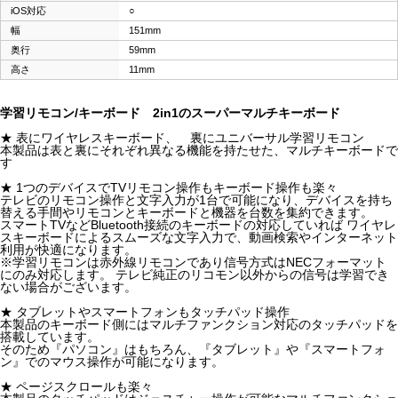
iOS対応
○
幅
151mm
奥行
59mm
高さ
11mm
学習リモコン/キーボード 2in1のスーパーマルチキーボード
★ 表にワイヤレスキーボード、 裏にユニバーサル学習リモコン
本製品は表と裏にそれぞれ異なる機能を持たせた、マルチキーボードで
す
★ 1つのデバイスでTVリモコン操作もキーボード操作も楽々
テレビのリモコン操作と文字入力が1台で可能になり、デバイスを持ち
替える手間やリモコンとキーボードと機器を台数を集約できます。
スマートTVなどBluetooth接続のキーボードの対応していれば ワイヤレ
スキーボードによるスムーズな文字入力で、動画検索やインターネット
利用が快適になります。
※学習リモコンは赤外線リモコンであり信号方式はNECフォーマット
にのみ対応します。 テレビ純正のリコモン以外からの信号は学習でき
ない場合がございます。
★ タブレットやスマートフォンもタッチパッド操作
本製品のキーボード側にはマルチファンクション対応のタッチパッドを
搭載しています。
そのため『パソコン』はもちろん、『タブレット』や『スマートフォ
ン』でのマウス操作が可能になります。
★ ページスクロールも楽々