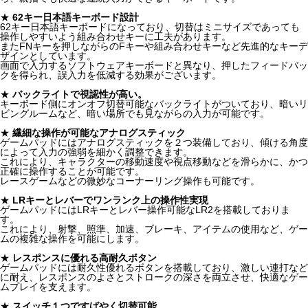
★
62キー日本語キーボード設計
62キー日本語キーボードになっており、切替はミニサイズであっても
操作しやすいよう組み合わせキーに工夫があります。
またFNキーを押しながらのFキーや組み合わせキーなど先進的なキーデ
ザインとしています。
画面で入力するソフトウェアキーボードと異なり、押したフィードバッ
クを得られ、誤入力を低減する効果がございます。
★
バックライトで視認性が高い。
キーボード側にオンオフ切替可能なバックライトがついており、暗いリ
ビングルームなど、暗い場所でも見ながらの入力が可能です。
★
繊細な操作が可能なアナログスティック
ゲームパッドにはアナログスティックを２つ装備しており、傾ける角度
によって入力の強弱を細かく調整できます。
これにより、キャラクターの移動速度や視点移動などを滑らかに、かつ
正確に操作することが可能です。
レースゲームなどの微妙なコーナーリング操作も可能です。
★
LRキーとレバーでワンランク上の操作性実現
ゲームパッドにはLRキーとレバー操作可能なLR2を搭載しておりま
す。
これにより、射撃、照準、加速、ブレーキ、アイテムの使用など、ゲー
ムの複雑な操作を可能にします。
★
レスポンスに優れる高耐久ボタン
ゲームパッドには耐久性優れるボタンを搭載しており、激しい連打など
に耐え、レスポンスのよさとストロークの深さを両立させ、快適なゲー
ムプレイを支えます。
★
スイッチ１つですばやく切替可能