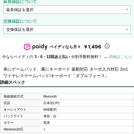
延長保証について
交換保証について
￥1,496
ペイディなら月々
今ならペイディの
3・6・12回あと払い
分割手数料無料！ →
詳細はこちら
表にゲームパッド、裏にキーボード 振動対応 ターボ入力対応 2in1
ワイヤレスゲームパッド/キーボード「ダブルフェース」
詳細スペック
無線接続方式
Bluetooth
言語
日本語(JP)
キーレイアウト
特殊配列
バックライト
単色：白
カラー
黒系
Windows対応
○