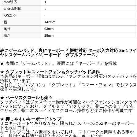
Mac対応
○
android対応
○
iOS対応
○
幅
142mm
奥行
93mm
高さ
28mm
表にゲームパッド、裏にキーボード 振動対応 ターボ入力対応 2in1ワイ
ヤレスゲームパッド/キーボード「ダブルフェース」
★ 表面に『ゲームパッド』、裏面には『キーボード』を搭載
★
タブレットやスマートフォンもタッチパッド操作
本製品のキーボード側にはマルチファンクション対応のタッチパッドを
搭載しています。
これにより『パソコン』『タブレット』『スマートフォン』でもマウス
操作を実現します。
★
ページスクロールも楽々
タッチパッドはジェスチャー操作が可能なマルチファンクションタッチ
パッドになっており、ダブルタップでクリック、 指二本のタップで右
クリック、指二本スライドでスクロール操作など楽に操作が可能です
★
押しやすいキーボードトップ
ミニキーボードでありながら、限られたスペースに62キーのキーボー
ドを設計です。
キートップにはゴム素材を用いており、 ストロークと間隔もある事か
ら、親指でも快適な連続入力ができるキーボードです。