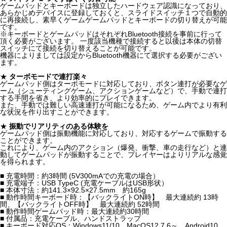
ゲームパッドとキーボードは独立したハードウェア認識になっており、
あらかじめデバイスに登録しておくと、スライドスイッチ１つで自動的
に再接続し、素早くゲームゲームパッドとキーボードの切り替えが可能
です。
※キーボードとゲームパッドはそれぞれBluetooth接続を事前に行って
頂く必要がございます。 一度該当機種で接続すると以後は本体の切替
スイッチにて接続を切り替えることが可能です。
機器によりましては設定からBluetooth機器にて選択する必要がござい
ます。
★
ターボモードで連打楽々
ゲームパッド側はターボモードに対応しており、ボタン連打が必要なゲ
ーム（シューティングゲーム、アクションゲームなど）で、手動で連打
する手間を省き、より効率的にプレイできます。
また、手動では難しい高速連打が可能になるため、ゲーム内でより有利
な状況を作り出すことができます。
★
振動でリアリティのある体験を
ゲームパッド側は振動機能に対応しており、対応するゲームで振動する
ことができます。
これにより、ゲーム内のアクション（爆発、衝撃、車の走行など）と連
動してゲームパッドが振動することで、プレイヤーはよりリアルな感覚
を得られます。
■ 充電時間：約3時間 (5V300mAでの充電の場合）
■ 充電端子：USB TypeC (充電ケーブルはUSB形状）
■ 本体寸法：約141.3×92.5×27.5mm 約165g
■ 動作時間キーボード時：【バックライトON時】 最大連続約 13時
間、【バックライトOFF時】 最大連続約 52時間
■ 動作時間ゲームパッド時：最大連続約30時間
■ 付属品：充電ケーブル、ハンドストラップ
■ キーボード対応OS：Windows11/10、MacOS12.7.6～、Android10