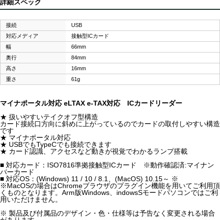
詳細スペック
接続
USB
対応メディア
接触型ICカード
幅
66mm
奥行
84mm
高さ
16mm
重さ
61g
マイナポータル対応 eLTAX e-TAX対応 ICカードリーダー
★ 扱いやすいテイクオフ型構造
カード接続口方向に斜めに上がっているのでカードの取付しやすい構造
です
★ マイナポータル対応
★ USBでもTypeCでも接続できます
★ カード認識、アクセスなど動きが視覚でわかるランプ搭載
■ 対応カード：ISO7816準拠接触型ICカード ※動作確認済:マイナン
バーカード
■ 対応OS：(Windows) 11 / 10 / 8.1、(MacOS) 10.15～ ※
※MacOSの場合はChromeブラウザのプラグイン機能を用いてご利用頂
くものとなります。Arm版Windows、indowsSモードパソコンではご利
用いただけません。
※ 製品及び付属品のデザイン・色・仕様等は予告なく変更される場合
があります