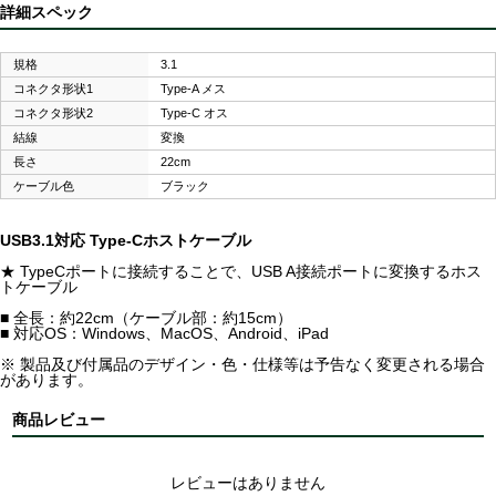
詳細スペック
規格
3.1
コネクタ形状1
Type-A メス
コネクタ形状2
Type-C オス
結線
変換
長さ
22cm
ケーブル色
ブラック
USB3.1対応 Type-Cホストケーブル
★ TypeCポートに接続することで、USB A接続ポートに変換するホス
トケーブル
■ 全長：約22cm（ケーブル部：約15cm）
■ 対応OS：Windows、MacOS、Android、iPad
※ 製品及び付属品のデザイン・色・仕様等は予告なく変更される場合
があります。
商品レビュー
レビューはありません