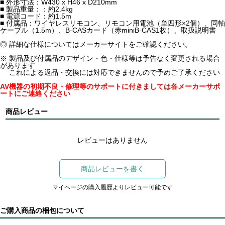
■ 外形寸法：W430 x H46 x D210mm
■ 製品重量：：約2.4kg
■ 電源コード：約1.5m
■ 付属品：ワイヤレスリモコン、リモコン用電池（単四形×2個）、同軸
ケーブル（1.5m）、B-CASカード（赤miniB-CAS1枚）、取扱説明書
◎ 詳細な仕様についてはメーカーサイトをご確認ください。
※ 製品及び付属品のデザイン・色・仕様等は予告なく変更される場合
があります
これによる返品・交換には対応できませんので予めご了承ください
AV機器の初期不良・修理等のサポートに付きましては各メーカーサポ
ートにご連絡ください
商品レビュー
レビューはありません
商品レビューを書く
マイページの購入履歴よりレビュー可能です
ご購入商品の梱包について