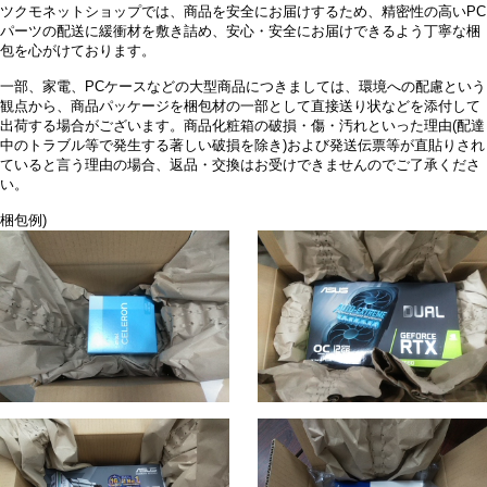
ツクモネットショップでは、商品を安全にお届けするため、精密性の高いPC
パーツの配送に緩衝材を敷き詰め、安心・安全にお届けできるよう丁寧な梱
包を心がけております。
一部、家電、PCケースなどの大型商品につきましては、環境への配慮という
観点から、商品パッケージを梱包材の一部として直接送り状などを添付して
出荷する場合がございます。商品化粧箱の破損・傷・汚れといった理由(配達
中のトラブル等で発生する著しい破損を除き)および発送伝票等が直貼りされ
ていると言う理由の場合、返品・交換はお受けできませんのでご了承くださ
い。
梱包例)