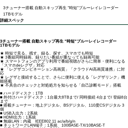
3チューナー搭載 自動スキップ再生 "時短"ブルーレイレコーダー
1TBモデル
詳細スペック
3チューナー搭載 自動スキップ再生 "時短"ブルーレイレコーダー
1TBモデル
★ 時短で見る、残す、録る、探す、スマホでも時短
★ 3番組同時録画、録りたい番組が重なっても録画可能
★ スマートフォンのアプリ利用で番組視聴がさらに簡単・便利になる
「スマホdeレグザ」対応
★ 「レグザコンビネーション高画質」「クラウドAI高画質連携」に対
応
★ レグザと接続することで、さらに便利に使える「レグザリンク」機
能搭載
★ 不具合のチェックと対処処方を知らせる「自己診断モード」搭載
■ ハードディスク：1TB
■ 外付けハードディスク：1台最大8TBまで/ 同時接続 4台まで/ 登録8台
まで
■ 搭載チューナー：地上デジタル、BSデジタル、110度CSデジタル 3
個
■ USB入出力：2系統
■ HDMI出力：1系統
■ 無線LAN：内蔵 IEEE802.11 ac/a/b/g/n
■ ネットワークLAN端子：1系統 100BASE-TX/10BASE-T