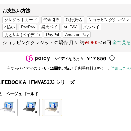
お支払い方法
クレジットカード
代金引換
銀行振込
ショッピングクレジッ
d払い
PayPay
楽天ペイ
au PAY
メルペイ
あと払い(ペイディ)
PayPal
Amazon Pay
ショッピングクレジットの場合 月々:約
¥4,900
×54回
全て見る
￥17,856
ペイディなら月々
今ならペイディの
3・6・12回あと払い
分割手数料無料！ →
詳細はこち
LIFEBOOK AH FMVA53J3 シリーズ
色：
ベージュゴールド