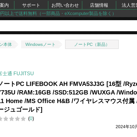
案内
サポート
お問い合わせ
店舗情報
法人営
00円以上で送料無料（一部商品・eXcomputer製品を除く）
ン本体
Windowsノート
ノートPC（新品）
富士通 FUJITSU
ノートPC LIFEBOOK AH FMVA53J3G [16型 /Ryze
7735U /RAM:16GB /SSD:512GB /WUXGA /Wind
11 Home /MS Office H&B /ワイヤレスマウス付属 
ージュゴールド]
(
0
)
2024年10