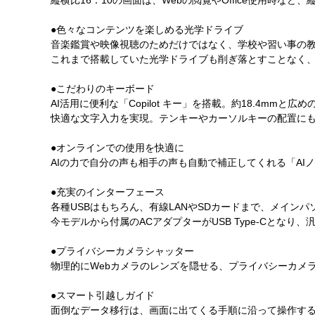
縦横比16：10の画面は、Webの閲覧やOffice使用時な
●色々なコンテンツを楽しめる光学ドライブ
音楽鑑賞や映像視聴のためだけではなく、学校や習い事の
これまで搭載していた光学ドライブも削ぎ落とすことなく
●こだわりのキーボード
AI活用に便利な「Copilot キー」を搭載。約18.4m
快適な文字入力を実現。テンキーやカーソルキーの配置に
●オンラインでの使用を快適に
AIの力で自分の声も相手の声も自動で補正してくれる「AI
●充実のインターフェース
各種USBはもちろん、有線LANやSDカードまで、メイン
今モデルから付属のACアダプターがUSB Type-Cとなり
●プライバシーカメラシャッター
物理的にWebカメラのレンズを隠せる、プライバシーカメ
●スマート引越しガイド
面倒なデータ移行は、画面に出てくる手順に沿って操作す