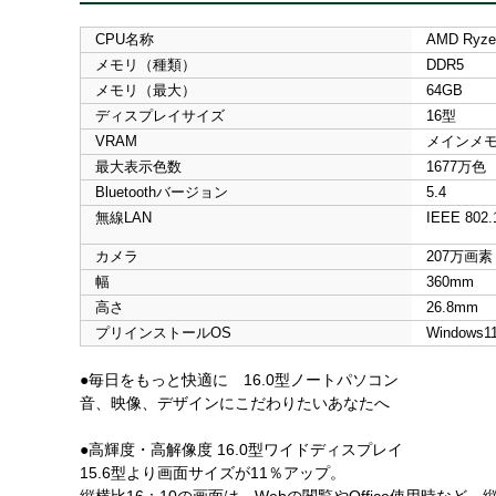
CPU名称
AMD Ryze
メモリ（種類）
DDR5
メモリ（最大）
64GB
ディスプレイサイズ
16型
VRAM
メインメ
最大表示色数
1677万色
Bluetoothバージョン
5.4
無線LAN
IEEE 802.1
カメラ
207万画素
幅
360mm
高さ
26.8mm
プリインストールOS
Windows1
●毎日をもっと快適に 16.0型ノートパソコン
音、映像、デザインにこだわりたいあなたへ
●高輝度・高解像度 16.0型ワイドディスプレイ
15.6型より画面サイズが11％アップ。