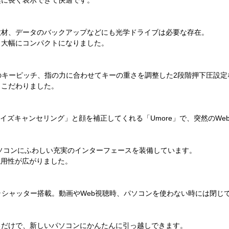
ど、縦に長く表示できて快適です。
教材、データのバックアップなどにも光学ドライブは必要な存在。
、大幅にコンパクトになりました。
mと広めのキーピッチ、指の力に合わせてキーの重さを調整した2段階押下圧設
もこだわりました。
ノイズキャンセリング」と顔を補正してくれる「Umore」で、突然のW
パソコンにふわしい充実のインターフェースを装備しています。
、汎用性が広がりました。
ラシャッター搭載。動画やWeb視聴時、パソコンを使わない時には閉じ
るだけで、新しいパソコンにかんたんに引っ越しできます。