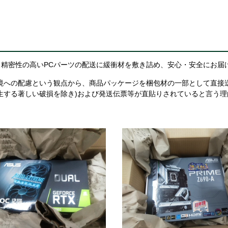
精密性の高いPCパーツの配送に緩衝材を敷き詰め、安心・安全にお届
境への配慮という観点から、商品パッケージを梱包材の一部として直接
生する著しい破損を除き)および発送伝票等が直貼りされていると言う