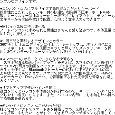
ンプルなデザインです。
●コンパクトなのにフルサイズで高性能なこだわりキーボード
操作性にこだわったテンキー付の快適な3段階押下圧キーボードを搭
載。カーソルキーは通常キーから一段下げてレイアウトし、テンキーも
文字キーから間隔を空けて配置。心地よく文字入力ができます。
●家じゅう気軽に持ち運べる
ノートパソコンに求められる機能はきちんと盛り込みつつ、本体重量は
約1.7kgに抑えました。
●生活空間と調和するデザインとカラー
360°美しいオムニデザインに仕上げ、キートップはボディと同色にコ
ーディネートし、キーの側面はキラリと輝くプリズムクリアキーを採
用。3色のカラーバリエーションからお選びいただけます。
●スマホとつながることで、さらなる快適さを
「スマホ写真＆動画バックアップ」を使えば、スマホのボタン操作ひと
つでFMVに写真や動画をバックアップできます。また、「スマホ音楽
再生」を使えば、Bluetoothスピーカーの代わりにFMVでスマホの音
楽を聴くこともできます。スマホでお気に入りの曲を選んで、FMVの
スピーカーで「Dolby Atmos」で音響補正された高音質な音楽をお楽し
みください。
●リフトアップで使いやすい角度に
画面を開くとパソコン本体部分が傾斜するので、キーボードがタイピン
グしやすい角度になります。また、パソコン内部にこもる熱を外へ排出
する効果を高めます。
●使いやすさにとことんこだわった設計
軽くてコンパクトでスマートさを目指しつつ、充実したインターフェー
スを搭載。やりたいことがすぐにできるワンタッチボタンも採用してい