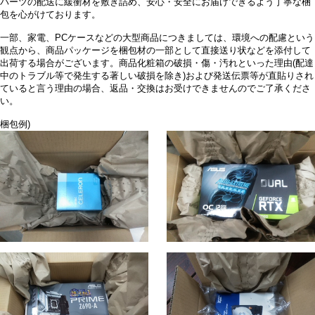
パーツの配送に緩衝材を敷き詰め、安心・安全にお届けできるよう丁寧な梱
包を心がけております。
一部、家電、PCケースなどの大型商品につきましては、環境への配慮という
観点から、商品パッケージを梱包材の一部として直接送り状などを添付して
出荷する場合がございます。商品化粧箱の破損・傷・汚れといった理由(配達
中のトラブル等で発生する著しい破損を除き)および発送伝票等が直貼りされ
ていると言う理由の場合、返品・交換はお受けできませんのでご了承くださ
い。
梱包例)