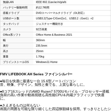
無線LAN
IEEE 802.11ax/ac/n/g/a/b
バッテリー駆動時間
約12.7時間
搭載ドライブ
DVDスーパーマルチドライブ（DL対応）
USBポート数
USB3.2(Type-C/Gen2)x1、USB3.2（Gen1）×2
タッチパッド
ジェスチャー機能付き
カメラ
92万画素
Office系ソフト
Office Home & Business 2021
幅
360mm
奥行
235.5mm
高さ
25mm
重量
1.70kg
プリインストールOS
Windows11 Home
FMV LIFEBOOK AH Series ファインシルバー
●毎日を快適に最適な一台 15.6型ノートパソコン
音、映像、デザイン。知性と奏でる、上質な暮らしに。
●8コア16スレッドのAMD Ryzen7 5700Uモバイル・プロセッサー搭載
負荷の高い作業や動画視聴も高性能CPU＆内蔵グラフィックで快適
に。
●さえぎるものは何もない
画面の周囲を可能な限り細くした四辺狭額縁を採用。すっきりとしたシ