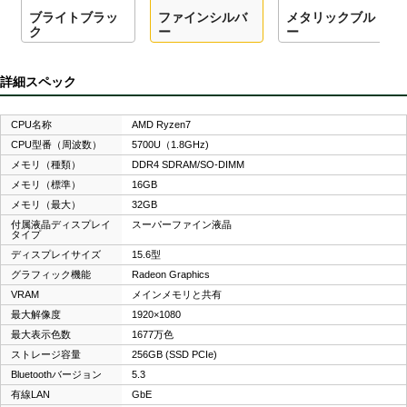
ブライトブラッ
ファインシルバ
メタリックブル
ク
ー
ー
詳細スペック
CPU名称
AMD Ryzen7
CPU型番（周波数）
5700U（1.8GHz)
メモリ（種類）
DDR4 SDRAM/SO-DIMM
メモリ（標準）
16GB
メモリ（最大）
32GB
付属液晶ディスプレイ
スーパーファイン液晶
タイプ
ディスプレイサイズ
15.6型
グラフィック機能
Radeon Graphics
VRAM
メインメモリと共有
最大解像度
1920×1080
最大表示色数
1677万色
ストレージ容量
256GB (SSD PCIe)
Bluetoothバージョン
5.3
有線LAN
GbE