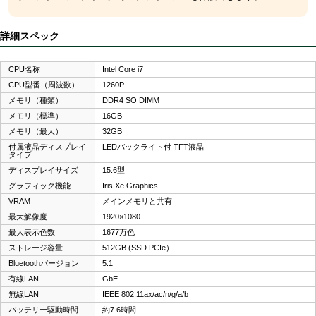
詳細スペック
CPU名称
Intel Core i7
CPU型番（周波数）
1260P
メモリ（種類）
DDR4 SO DIMM
メモリ（標準）
16GB
メモリ（最大）
32GB
付属液晶ディスプレイ
LEDバックライト付 TFT液晶
タイプ
ディスプレイサイズ
15.6型
グラフィック機能
Iris Xe Graphics
VRAM
メインメモリと共有
最大解像度
1920×1080
最大表示色数
1677万色
ストレージ容量
512GB (SSD PCIe）
Bluetoothバージョン
5.1
有線LAN
GbE
無線LAN
IEEE 802.11ax/ac/n/g/a/b
バッテリー駆動時間
約7.6時間