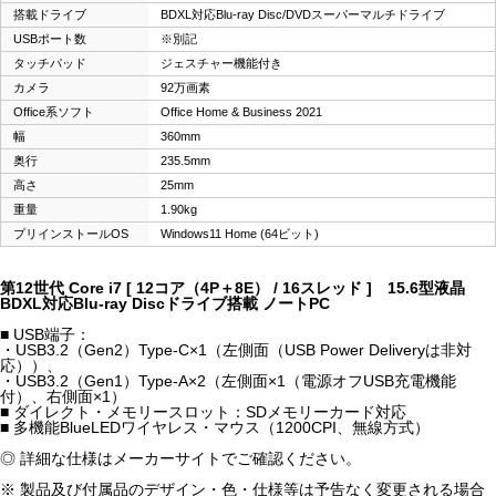
搭載ドライブ
BDXL対応Blu-ray Disc/DVDスーパーマルチドライブ
USBポート数
※別記
タッチパッド
ジェスチャー機能付き
カメラ
92万画素
Office系ソフト
Office Home & Business 2021
幅
360mm
奥行
235.5mm
高さ
25mm
重量
1.90kg
プリインストールOS
Windows11 Home (64ビット)
第12世代 Core i7 [ 12コア（4P＋8E） / 16スレッド ] 15.6型液晶
BDXL対応Blu-ray Discドライブ搭載 ノートPC
■ USB端子：
・USB3.2（Gen2）Type-C×1（左側面（USB Power Deliveryは非対
応））、
・USB3.2（Gen1）Type-A×2（左側面×1（電源オフUSB充電機能
付）、右側面×1）
■ ダイレクト・メモリースロット：SDメモリーカード対応
■ 多機能BlueLEDワイヤレス・マウス（1200CPI、無線方式）
◎ 詳細な仕様はメーカーサイトでご確認ください。
※ 製品及び付属品のデザイン・色・仕様等は予告なく変更される場合