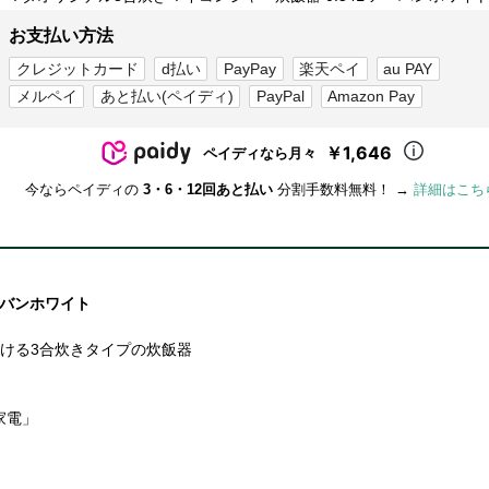
お支払い方法
クレジットカード
d払い
PayPay
楽天ペイ
au PAY
メルペイ
あと払い(ペイディ)
PayPal
Amazon Pay
￥1,646
ペイディなら月々
今ならペイディの
3・6・12回あと払い
分割手数料無料！ →
詳細はこち
ーバンホワイト
炊ける3合炊きタイプの炊飯器
家電」