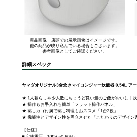
商品画像・店頭での展示画像はイメージです。
他の商品が映り込んでいる場合もございます。
参考画像としてご確認ください。
詳細スペック
ヤマダオリジナル3合炊きマイコンジャー炊飯器 0.54L ア
★ 1人暮らしや少人数にちょうど良い量のご飯がおいしく
★ 操作もお手入れも簡単「フラット操作パネル」
★ 蒸しカゴ付属で蒸し料理もおススメ「1台2役」
★ 機能性とデザイン性を両立させた「こだわりのデザイン
【仕様】
■ 定格電圧：100V 50-60Hz