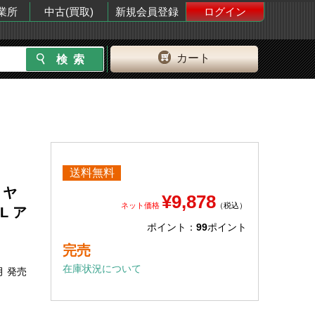
業所
中古(買取)
新規会員登録
ログイン
カート
送料無料
 ヤ
¥9,878
ネット価格
（税込）
L ア
ポイント：
99
ポイント
完売
在庫状況について
月 発売
ト