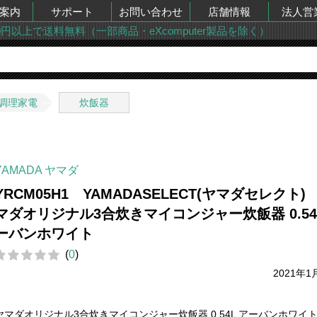
案内
サポート
お問い合わせ
店舗情報
法人営
00円以上で送料無料（一部商品・eXcomputer製品を除く）
調理家電
炊飯器
YAMADA ヤマダ
YRCM05H1 YAMADASELECT(ヤマダセレクト)
マダオリジナル3合炊きマイコンジャー炊飯器 0.54
ーバンホワイト
(
0
)
2021年1
ヤマダオリジナル3合炊きマイコンジャー炊飯器 0.54L アーバンホワイ