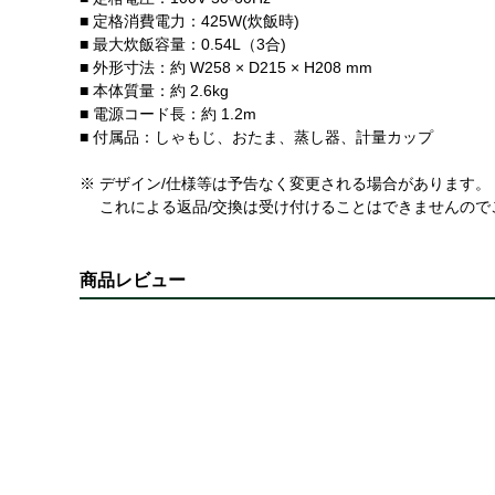
■ 定格消費電力：425W(炊飯時)
■ 最大炊飯容量：0.54L（3合)
■ 外形寸法：約 W258 × D215 × H208 mm
■ 本体質量：約 2.6kg
■ 電源コード長：約 1.2m
■ 付属品：しゃもじ、おたま、蒸し器、計量カップ
※ デザイン/仕様等は予告なく変更される場合があります。
これによる返品/交換は受け付けることはできませんので
商品レビュー