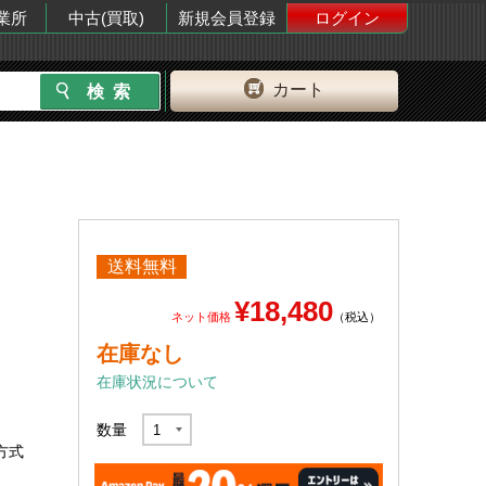
業所
中古(買取)
新規会員登録
ログイン
カート
送料無料
¥18,480
ネット価格
（税込）
在庫なし
在庫状況について
数量
R方式