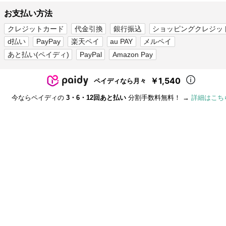
お支払い方法
クレジットカード
代金引換
銀行振込
ショッピングクレジッ
d払い
PayPay
楽天ペイ
au PAY
メルペイ
あと払い(ペイディ)
PayPal
Amazon Pay
￥1,540
ペイディなら月々
今ならペイディの
3・6・12回あと払い
分割手数料無料！ →
詳細はこち