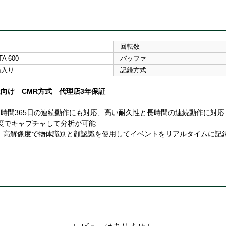
回転数
A 600
バッファ
箱入り
記録方式
向け CMR方式 代理店3年保証
、24時間365日の連続動作にも対応、高い耐久性と長時間の連続動作に対
像度でキャプチャして分析が可能
、高解像度で物体識別と顔認識を使用してイベントをリアルタイムに記