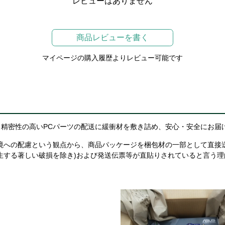
レビューはありません
商品レビューを書く
マイページの購入履歴よりレビュー可能です
精密性の高いPCパーツの配送に緩衝材を敷き詰め、安心・安全にお届
境への配慮という観点から、商品パッケージを梱包材の一部として直接
生する著しい破損を除き)および発送伝票等が直貼りされていると言う