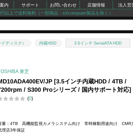
案内
サポート
お問い合わせ
店舗情報
法人営
00円以上で送料無料（一部商品・eXcomputer製品を除く）
ードディスク）
内蔵HDD
3.5インチ SerialATA HDD
TOSHIBA 東芝
MD10ADA400EV/JP [3.5インチ内蔵HDD / 4TB /
7200rpm / S300 Proシリーズ / 国内サポート対応]
(
0
)
容量：4TB 高機能監視カメラシステム向け 常時稼動用途向け CM
代理店3年保証