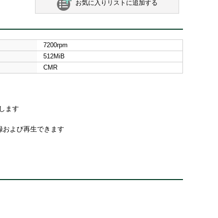
お気に入りリストに追加する
7200rpm
512MiB
CMR
応します
録および再生できます