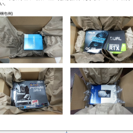
い。
梱包例)