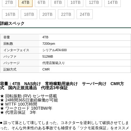
2TB
4TB
6TB
8TB
10TB
12TB
14TB
16TB
18TB
20TB
22TB
24TB
詳細スペック
容量
4TB
回転数
7200rpm
インターフェイス
シリアルATA 600
バッファ
512MiB
パッケージ
代理店製箱入り
記録方式
CMR
容量：4TB NAS向け 常時稼動用途向け サーバー向け CMR方
式 国内正規流通品 代理店3年保証
★ 回転振動 (RV) センサー搭載
★ 24時間365日連続稼働が可能
★ MTTF 100万時間
★ ワークロード 180TBW/年
★ 代理店保証 3年
■ 誤って落として壊してしまった、コネクターを逆刺しして破損させてしま
った、そんな外来性のある事故でも補償する「ツクモ延長保証」をオススメ