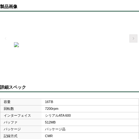
製品画像
詳細スペック
容量
16TB
回転数
7200rpm
インターフェイス
シリアルATA 600
バッファ
512MB
パッケージ
パッケージ品
記録方式
CMR