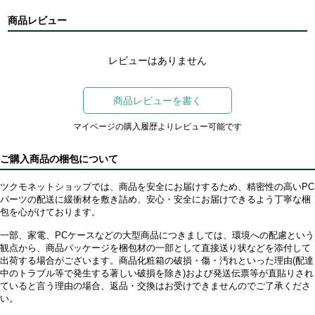
商品レビュー
レビューはありません
商品レビューを書く
マイページの購入履歴よりレビュー可能です
ご購入商品の梱包について
ツクモネットショップでは、商品を安全にお届けするため、精密性の高いPC
パーツの配送に緩衝材を敷き詰め、安心・安全にお届けできるよう丁寧な梱
包を心がけております。
一部、家電、PCケースなどの大型商品につきましては、環境への配慮という
観点から、商品パッケージを梱包材の一部として直接送り状などを添付して
出荷する場合がございます。商品化粧箱の破損・傷・汚れといった理由(配達
中のトラブル等で発生する著しい破損を除き)および発送伝票等が直貼りされ
ていると言う理由の場合、返品・交換はお受けできませんのでご了承くださ
い。