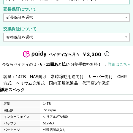
延長保証について
交換保証について
￥3,300
ペイディなら月々
今ならペイディの
3・6・12回あと払い
分割手数料無料！ →
詳細はこちら
容量：14TB NAS向け 常時稼動用途向け サーバー向け CMR
方式 ヘリウム充填式 国内正規流通品 代理店5年保証
詳細スペック
容量
14TB
回転数
7200rpm
インターフェイス
シリアルATA 600
バッファ
512MiB
パッケージ
代理店製箱入り