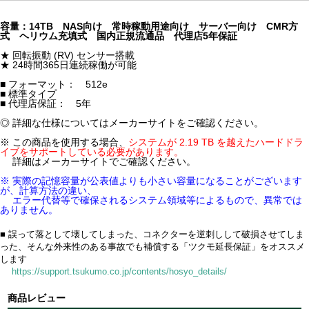
容量：14TB NAS向け 常時稼動用途向け サーバー向け CMR方
式 ヘリウム充填式 国内正規流通品 代理店5年保証
★ 回転振動 (RV) センサー搭載
★ 24時間365日連続稼働が可能
■ フォーマット： 512e
■ 標準タイプ
■ 代理店保証： 5年
◎ 詳細な仕様についてはメーカーサイトをご確認ください。
※ この商品を使用する場合、
システムが 2.19 TB を越えたハードドラ
イブをサポートしている必要があります。
詳細はメーカーサイトでご確認ください。
※ 実際の記憶容量が公表値よりも小さい容量になることがございます
が、計算方法の違い、
エラー代替等で確保されるシステム領域等によるもので、異常では
ありません。
■ 誤って落として壊してしまった、コネクターを逆刺しして破損させてしま
った、そんな外来性のある事故でも補償する「ツクモ延長保証」をオススメ
します
https://support.tsukumo.co.jp/contents/hosyo_details/
商品レビュー