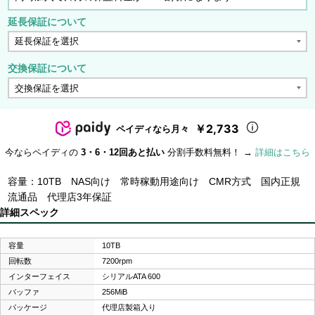
延長保証について
交換保証について
￥2,733
ペイディなら月々
今ならペイディの
3・6・12回あと払い
分割手数料無料！ →
詳細はこちら
容量：10TB NAS向け 常時稼動用途向け CMR方式 国内正規
流通品 代理店3年保証
詳細スペック
容量
10TB
回転数
7200rpm
インターフェイス
シリアルATA 600
バッファ
256MiB
パッケージ
代理店製箱入り