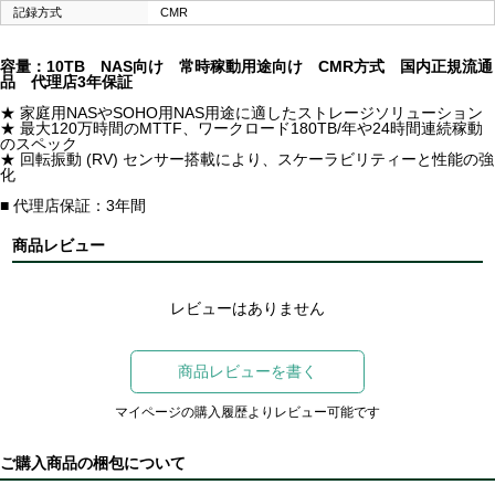
記録方式
CMR
容量：10TB NAS向け 常時稼動用途向け CMR方式 国内正規流通
品 代理店3年保証
★ 家庭用NASやSOHO用NAS用途に適したストレージソリューション
★ 最大120万時間のMTTF、ワークロード180TB/年や24時間連続稼動
のスペック
★ 回転振動 (RV) センサー搭載により、スケーラビリティーと性能の強
化
■ 代理店保証：3年間
商品レビュー
レビューはありません
商品レビューを書く
マイページの購入履歴よりレビュー可能です
ご購入商品の梱包について