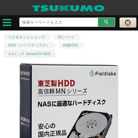
ツクモネットショップ
PCパーツ
HDD（ハードディスク）
内蔵HDD
3.5インチ SerialATA HDD