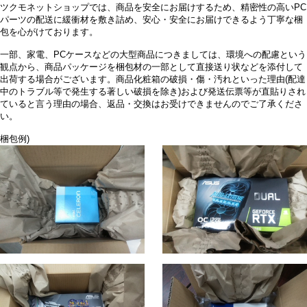
ツクモネットショップでは、商品を安全にお届けするため、精密性の高いPC
パーツの配送に緩衝材を敷き詰め、安心・安全にお届けできるよう丁寧な梱
包を心がけております。
一部、家電、PCケースなどの大型商品につきましては、環境への配慮という
観点から、商品パッケージを梱包材の一部として直接送り状などを添付して
出荷する場合がございます。商品化粧箱の破損・傷・汚れといった理由(配達
中のトラブル等で発生する著しい破損を除き)および発送伝票等が直貼りされ
ていると言う理由の場合、返品・交換はお受けできませんのでご了承くださ
い。
梱包例)