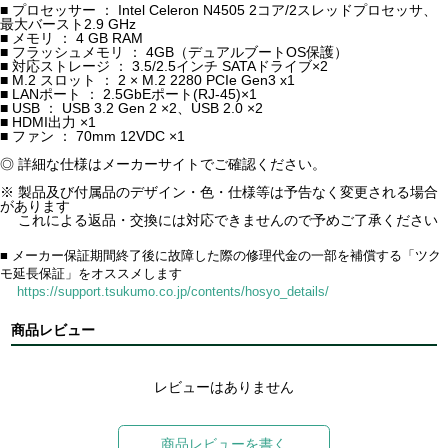
■ プロセッサー ： Intel Celeron N4505 2コア/2スレッドプロセッサ、
最大バースト2.9 GHz
■ メモリ ： 4 GB RAM
■ フラッシュメモリ ： 4GB（デュアルブートOS保護）
■ 対応ストレージ ： 3.5/2.5インチ SATAドライブ×2
■ M.2 スロット ： 2 × M.2 2280 PCIe Gen3 x1
■ LANポート ： 2.5GbEポート(RJ-45)×1
■ USB ： USB 3.2 Gen 2 ×2、USB 2.0 ×2
■ HDMI出力 ×1
■ ファン ： 70mm 12VDC ×1
◎ 詳細な仕様はメーカーサイトでご確認ください。
※ 製品及び付属品のデザイン・色・仕様等は予告なく変更される場合
があります
これによる返品・交換には対応できませんので予めご了承ください
■ メーカー保証期間終了後に故障した際の修理代金の一部を補償する「ツク
モ延長保証」をオススメします
https://support.tsukumo.co.jp/contents/hosyo_details/
商品レビュー
レビューはありません
商品レビューを書く