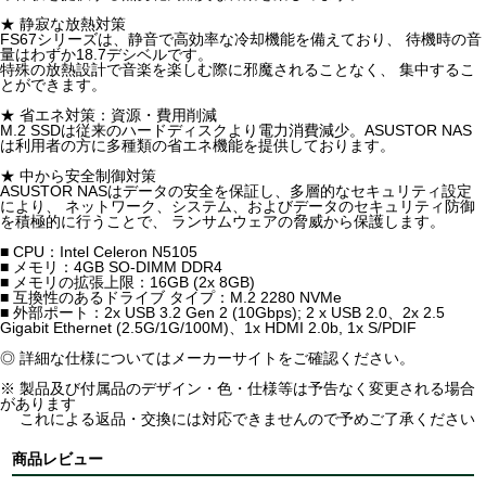
★ 静寂な放熱対策
FS67シリーズは、静音で高効率な冷却機能を備えており、 待機時の音
量はわずか18.7デシベルです。
特殊の放熱設計で音楽を楽しむ際に邪魔されることなく、 集中するこ
とができます。
★ 省エネ対策：資源・費用削減
M.2 SSDは従来のハードディスクより電力消費減少。ASUSTOR NAS
は利用者の方に多種類の省エネ機能を提供しております。
★ 中から安全制御対策
ASUSTOR NASはデータの安全を保証し、多層的なセキュリティ設定
により、 ネットワーク、システム、およびデータのセキュリティ防御
を積極的に行うことで、 ランサムウェアの脅威から保護します。
■ CPU：Intel Celeron N5105
■ メモリ：4GB SO-DIMM DDR4
■ メモリの拡張上限：16GB (2x 8GB)
■ 互換性のあるドライブ タイプ：M.2 2280 NVMe
■ 外部ポート：2x USB 3.2 Gen 2 (10Gbps); 2 x USB 2.0、2x 2.5
Gigabit Ethernet (2.5G/1G/100M)、1x HDMI 2.0b, 1x S/PDIF
◎ 詳細な仕様についてはメーカーサイトをご確認ください。
※ 製品及び付属品のデザイン・色・仕様等は予告なく変更される場合
があります
これによる返品・交換には対応できませんので予めご了承ください
商品レビュー