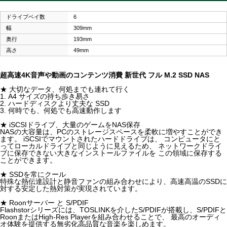
ドライブベイ数
6
幅
309mm
奥行
193mm
高さ
49mm
超高速4K音声や動画のコンテンツ消費 新世代 フル M.2 SSD NAS
★ 大切なデータ、何処までも連れて行く
1. A4 サイズの持ち歩き易さ
2. ハードディスクより丈夫な SSD
3. 何時でも、何処でも高速動作します
★ iSCSIドライブ、大量のゲームをNAS保存
NASの大容量は、PCのストレージスペースを柔軟に増やすことができ
ます。 iSCSIでマウントされたハードドライブは、 コンピュータにと
ってローカルドライブと同じように見えるため、 ネットワークドライ
ブに保存できない大きなインストールファイルを この領域に保存する
ことができます。
★ SSDを常にクール
特殊な熱伝達設計と静音ファンの組み合わせにより、高速高温のSSDに
対する安定した熱対策が実現されています。
★ Roonサーバー と S/PDIF
Flashstorシリーズには、TOSLINKを介したS/PDIFが搭載し、S/PDIFと
RoonまたはHigh-Res Playerを組み合わせることで、 最高のオーディ
オ体験を提供する無劣化高品質な音楽を楽しめます。