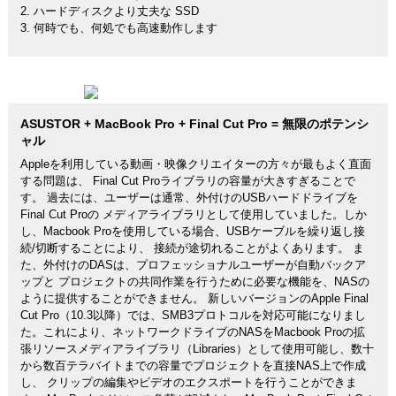
2. ハードディスクより丈夫な SSD
3. 何時でも、何処でも高速動作します
ASUSTOR + MacBook Pro + Final Cut Pro = 無限のポテンシ
ャル
Appleを利用している動画・映像クリエイターの方々が最もよく直面
する問題は、 Final Cut Proライブラリの容量が大きすぎることで
す。 過去には、ユーザーは通常、外付けのUSBハードドライブを
Final Cut Proの メディアライブラリとして使用していました。しか
し、Macbook Proを使用している場合、USBケーブルを繰り返し接
続/切断することにより、 接続が途切れることがよくあります。 ま
た、外付けのDASは、プロフェッショナルユーザーが自動バックア
ップと プロジェクトの共同作業を行うために必要な機能を、NASの
ように提供することができません。 新しいバージョンのApple Final
Cut Pro（10.3以降）では、SMB3プロトコルを対応可能になりまし
た。これにより、ネットワークドライブのNASをMacbook Proの拡
張リソースメディアライブラリ（Libraries）として使用可能し、数十
から数百テラバイトまでの容量でプロジェクトを直接NAS上で作成
し、 クリップの編集やビデオのエクスポートを行うことができま