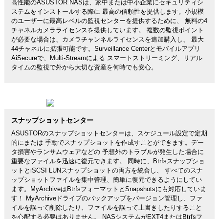
高性能のASUSTOR NASは、家中または中小企業にセキュリティシ
ステムをインストールする際に 最高の信頼性を提供します。小規模
のユーザーに最高レベルの監視センターを提供するために、 無料の4
チャネルカメラライセンスを提供しています。 複数の監視ポイント
が必要な場合は、カメラチャンネルライセンスを追加購入し、 最大
44チャネルに拡張可能です。Surveillance Centerとモバイルアプリ
AiSecureで、Multi-Streamによる スマートストリーミング、リアル
タイムの監視で外から大切な資産を何時でも安心。
スナップショットセンター
ASUSTORのスナップショットセンターは、スケジュール設定で定期
的にまたは 手動でスナップショットを作成すことができます。デー
タ損害やランサムウェアなどの 予想外のトラブルが発生した場合に
重要なファイルを迅速に復元できます。 同時に、Btrfsスナップショ
ットとiSCSI LUNスナップショットの両方を統合し、 すべてのスナ
ップショットファイルを集中管理、簡単に復元できるようにしてい
ます。MyArchiveはBtrfsフォーマットとSnapshotsにも対応していま
す！ MyArchiveドライブのバックアップをバージョン管理し、ファ
イルを誤って削除したり、ファイルを誤って上書きしたりすること
を心配する必要はありません。 NASシステムがEXT4またはBtrfsフ