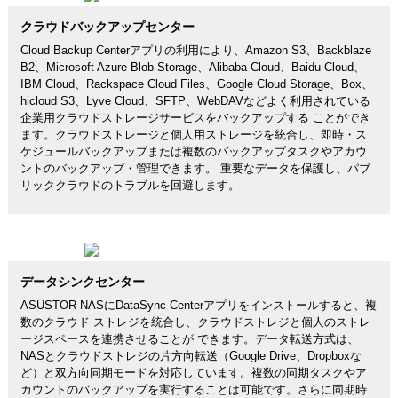
クラウドバックアップセンター
Cloud Backup Centerアプリの利用により、Amazon S3、Backblaze
B2、Microsoft Azure Blob Storage、Alibaba Cloud、Baidu Cloud、
IBM Cloud、Rackspace Cloud Files、Google Cloud Storage、Box、
hicloud S3、Lyve Cloud、SFTP、WebDAVなどよく利用されている
企業用クラウドストレージサービスをバックアップする ことができ
ます。クラウドストレージと個人用ストレージを統合し、即時・ス
ケジュールバックアップまたは複数のバックアップタスクやアカウ
ントのバックアップ・管理できます。 重要なデータを保護し、パブ
リッククラウドのトラブルを回避します。
データシンクセンター
ASUSTOR NASにDataSync Centerアプリをインストールすると、複
数のクラウド ストレジを統合し、クラウドストレジと個人のストレ
ージスペースを連携させることが できます。データ転送方式は、
NASとクラウドストレジの片方向転送（Google Drive、Dropboxな
ど）と双方向同期モードを対応しています。複数の同期タスクやア
カウントのバックアップを実行することは可能です。さらに同期時