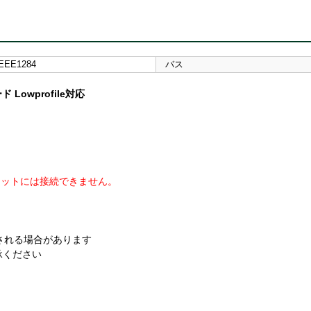
IEEE1284
バス
Lowprofile対応
ssスロットには接続できません。
。
される場合があります
承ください