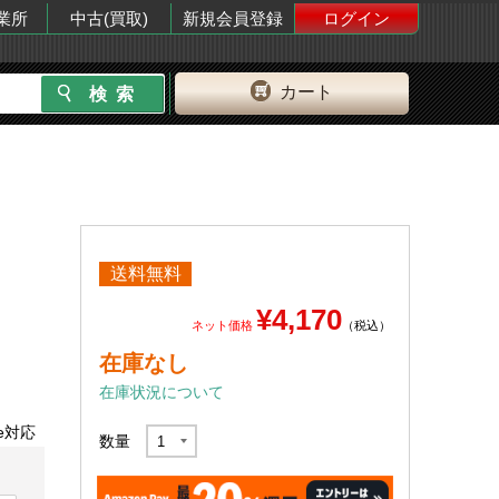
業所
中古(買取)
新規会員登録
ログイン
カート
送料無料
¥4,170
ネット価格
（税込）
在庫なし
在庫状況について
le対応
数量