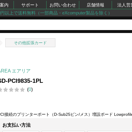
案内
サポート
お問い合わせ
店舗情報
法人営
00円以上で送料無料（一部商品・eXcomputer製品を除く）
その他拡張カード
AREA エアリア
SD-PCI9835-1PL
(
0
)
PCI接続のプリンターポート（D-Sub25ピン/メス）増設ボード Lowprofi
お支払い方法