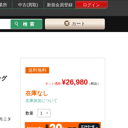
業所
中古(買取)
新規会員登録
ログイン
カート
送料無料
ング
¥26,980
ネット価格
（税込）
在庫なし
在庫状況について
数量
グモニタ