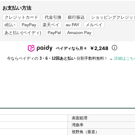
お支払い方法
クレジットカード
代金引換
銀行振込
ショッピングクレジッ
d払い
PayPay
楽天ペイ
au PAY
メルペイ
あと払い(ペイディ)
PayPal
Amazon Pay
￥2,248
ペイディなら月々
今ならペイディの
3・6・12回あと払い
分割手数料無料！ →
詳細はこち
表面処理
湾曲率
視野角（垂直）