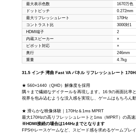
最大表示色数
1670万色
ドットピッチ
0.272mm
最大リフレッシュレート
170Hz
コントラスト比
3000対1
HDMI端子
2
内蔵スピーカー
×
ピボット対応
×
奥行
246mm
重量
4.7kg
31.5 インチ 湾曲 Fast VA パネル リフレッシュレート 1
★ 560×1440（QHD）解像度を採用
隅々まで繊細なデイテールを再現します。16:9の画面比率と
視界を包み込むような没入感を実現し、ゲームはもちろん動
★ 滑らかな映像体験｜170Hz＆1ms MPRT
最大170Hzの高リフレッシュレートと1ms（MPRT）
※HDMI接続の場合は144Hzまでとなります
FPSやレースゲームなど、スピード感を求めるゲームプレ