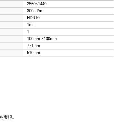
2560×1440
300cd/m
HDR10
1ms
1
100mm ×100mm
771mm
510mm
示を実現。