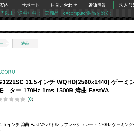
案内
サポート
お問い合わせ
店舗情報
法人営
00円以上で送料無料（一部商品・eXcomputer製品を除く）
ー
液晶
KOORUI
G3221SC 31.5インチ WQHD(2560x1440) ゲーミ
モニター 170Hz 1ms 1500R 湾曲 FastVA
(
0
)
31.5 インチ 湾曲 Fast VA パネル リフレッシュレート 170Hz ゲーミン
ー