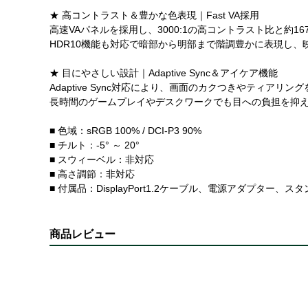
★ 高コントラスト＆豊かな色表現｜Fast VA採用
高速VAパネルを採用し、3000:1の高コントラスト比と約167
HDR10機能も対応で暗部から明部まで階調豊かに表現し
★ 目にやさしい設計｜Adaptive Sync＆アイケア機能
Adaptive Sync対応により、画面のカクつきやティ
長時間のゲームプレイやデスクワークでも目への負担を抑
■ 色域：sRGB 100% / DCI-P3 90%
■ チルト：-5° ～ 20°
■ スウィーベル：非対応
■ 高さ調節：非対応
■ 付属品：DisplayPort1.2ケーブル、電源アダプター、
商品レビュー