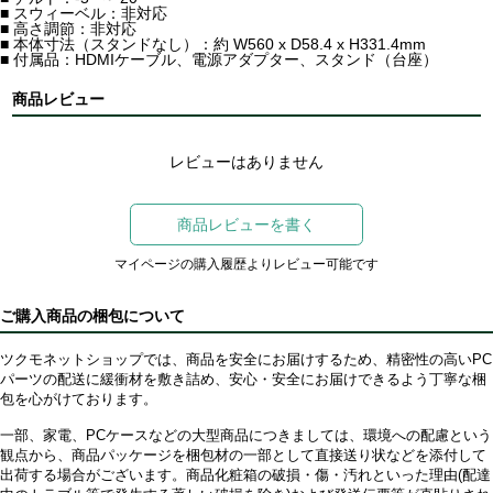
■ スウィーベル：非対応
■ 高さ調節：非対応
■ 本体寸法（スタンドなし）：約 W560 x D58.4 x H331.4mm
■ 付属品：HDMIケーブル、電源アダプター、スタンド（台座）
商品レビュー
レビューはありません
商品レビューを書く
マイページの購入履歴よりレビュー可能です
ご購入商品の梱包について
ツクモネットショップでは、商品を安全にお届けするため、精密性の高いPC
パーツの配送に緩衝材を敷き詰め、安心・安全にお届けできるよう丁寧な梱
包を心がけております。
一部、家電、PCケースなどの大型商品につきましては、環境への配慮という
観点から、商品パッケージを梱包材の一部として直接送り状などを添付して
出荷する場合がございます。商品化粧箱の破損・傷・汚れといった理由(配達