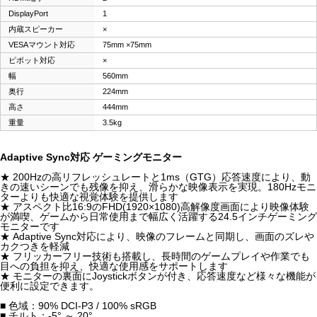
DisplayPort
1
内蔵スピーカー
×
VESAマウント対応
75mm ×75mm
ピボット対応
×
幅
560mm
奥行
224mm
高さ
444mm
重量
3.5kg
Adaptive Sync対応 ゲーミングモニター
★ 200Hzの高リフレッシュレートと1ms（GTG）応答速度により、動
きの速いシーンでも残像を抑え、滑らかな映像表示を実現。180Hzモニ
ターよりも快適な視覚体験を提供します
★ アスペクト比16:9のFHD(1920×1080)高解像度画面により映像体験
が満喫、ゲームから日常使用まで幅広く活躍する24.5インチゲーミング
モニターです
★ Adaptive Sync対応により、映像のフレームと同期し、画面のズレや
カクつきを軽減
★ フリッカーフリー技術も搭載し、長時間のゲームプレイや作業でも
目への負担を抑え、快適な使用感をサポートします
★ モニターの裏面にJoystickボタンが付き、応答速度など様々な機能が
便利に設定できます。
■ 色域：90% DCI-P3 / 100% sRGB
■ チルト：-5° ～ 20°