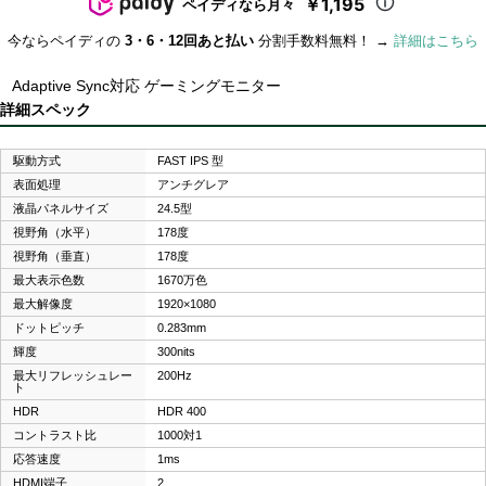
￥1,195
ペイディなら月々
今ならペイディの
3・6・12回あと払い
分割手数料無料！ →
詳細はこちら
Adaptive Sync対応 ゲーミングモニター
詳細スペック
駆動方式
FAST IPS 型
表面処理
アンチグレア
液晶パネルサイズ
24.5型
視野角（水平）
178度
視野角（垂直）
178度
最大表示色数
1670万色
最大解像度
1920×1080
ドットピッチ
0.283mm
輝度
300nits
最大リフレッシュレー
200Hz
ト
HDR
HDR 400
コントラスト比
1000対1
応答速度
1ms
HDMI端子
2