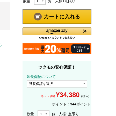
数量
お一人様
1
点限り
カートに入れる
ら
ツクモの安心保証！
延長保証について
¥
34,380
ネット価格
（税込）
ポイント：
344
ポイント
数量
お一人様
1
点限り