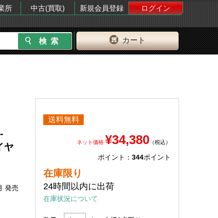
業所
中古(買取)
新規会員登録
ログイン
カート
送料無料
-
¥34,380
ネット価格
（税込）
イヤ
ポイント：
344
ポイント
在庫限り
24時間以内に出荷
月 発売
在庫状況について