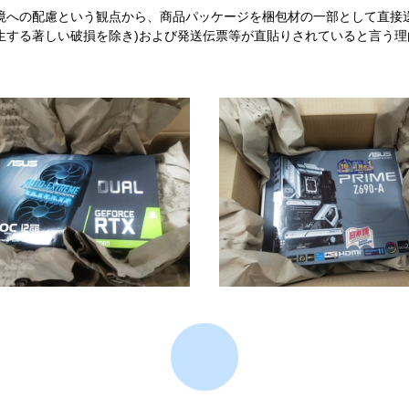
境への配慮という観点から、商品パッケージを梱包材の一部として直接
生する著しい破損を除き)および発送伝票等が直貼りされていると言う