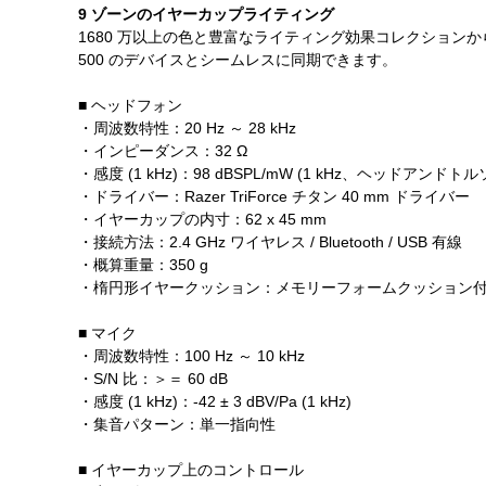
9 ゾーンのイヤーカップライティング
1680 万以上の色と豊富なライティング効果コレクションか
500 のデバイスとシームレスに同期できます。
■ ヘッドフォン
・周波数特性：20 Hz ～ 28 kHz
・インピーダンス：32 Ω
・感度 (1 kHz)：98 dBSPL/mW (1 kHz、ヘッドアンドトルソシ
・ドライバー：Razer TriForce チタン 40 mm ドライバー
・イヤーカップの内寸：62 x 45 mm
・接続方法：2.4 GHz ワイヤレス / Bluetooth / USB 有線
・概算重量：350 g
・楕円形イヤークッション：メモリーフォームクッション
■ マイク
・周波数特性：100 Hz ～ 10 kHz
・S/N 比：＞＝ 60 dB
・感度 (1 kHz)：-42 ± 3 dBV/Pa (1 kHz)
・集音パターン：単一指向性
■ イヤーカップ上のコントロール