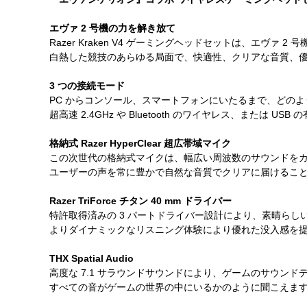
エヴァ 2 号機の力を解き放て
Razer Kraken V4 ゲーミングヘッドセットは、エヴァ
白熱した競技のあらゆる局面で、快適性、クリアな音質、
3 つの接続モード
PC からコンソール、スマートフォンにいたるまで、どの
超高速 2.4GHz や Bluetooth のワイヤレス、または 
格納式 Razer HyperClear 超広帯域マイク
この次世代の格納式マイクは、幅広い周波数のサウンドを
ユーザーの声を常に豊かで自然な音質でクリアに届けるこ
Razer TriForce チタン 40 mm ドライバー
特許取得済みの 3 パートドライバー設計により、素晴ら
よりダイナミックなリスニング体験により優れた没入感を
THX Spatial Audio
高度な 7.1 サラウンドサウンドにより、ゲームのサウン
すべての音がゲームの世界の中にいるかのように聞こえま