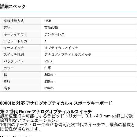
詳細スペック
有線接続方式
USB
言語
英語(US)
キーレイアウト
テンキーレス
ラピッドトリガー
○
キースイッチ
オプティカルスイッチ
スイッチ詳細
アナログオプティカルスイッチ
バックライト
RGB
カラー
白系
幅
363mm
奥行
139mm
高さ
39mm
8000Hz 対応 アナログオプティカル e スポーツキーボード
第 2 世代 Razer アナログオプティカルスイッチ
超高速連打を可能にするラピッドトリガー、0.1～4.0 mm の範囲で調
節可能なアクチュエーション、
1億回のキーストローク寿命を備えた次世代スイッチで、最高の精度と
応答性が得られます。