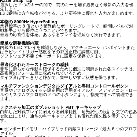
Razer Snap Tap
選択した 2 つのキーの間で、前のキーを離す必要なく最新の入力を優
先します。
ほぼ瞬時に方向転換ができる、より応答性に優れた入力が楽しめます。
本物の 8000Hz HyperPolling
業界標準の 8 倍という驚異的なポーリングレートで、瞬間レベルで対
戦相手よりも優位に立つことができます。
最速の応答性を体感。あらゆるプレイを遅延なく実行できます。
簡単な調整機能内蔵
内蔵の LED アレイを確認しながら、アクチュエーションポイントまた
はラピッドトリガー感度をその都度正確に調整可能。
ソフトウェア不要でキーボードに設定を保存できます。
最適化されたキーストロークの感触
非常に滑らかな作動を確保するために個別に潤滑された各スイッチは、
高密度のフォーム層に収められているため、
タイプ音はすっきりと静かで、集中しやすい状態を保ちます。
マルチファンクションデジタルダイアルと専用コントロールボタン
音量やアナログスイッチ設定用の専用ダイアルと、メディアコントロー
ルやカスタムマクロ用の 2 つのボタンにより、指先ですべて管理でき
ます。
テクスチャ加工のダブルショット PBT キーキャップ
白熱した対戦プレイに耐えうる耐摩耗性、耐光沢性の設計と文字の色あ
せ防止により、通常のキーキャップよりも優れた耐久性を備えていま
す。
■ オンボードメモリ：ハイブリッド内蔵ストレージ（最大 6 つのプロフ
ァイル）